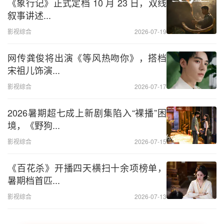
《象行记》正式定档 10 月 23 日，双线
叙事讲述...
影视综合
2026-07-19
网传龚俊将出演《等风热吻你》，搭档
宋祖儿饰演...
影视综合
2026-07-17
2026暑期超七成上新剧集陷入“裸播”困
境，《野狗...
影视综合
2026-07-15
《百花杀》开播四天横扫十余项榜单，
暑期档首匹...
影视综合
2026-07-13