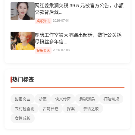
网红姜乘澜欠税 39.5 元被官方公告，小额
欠款背后藏...
2026-07-01
娱乐资讯
鹿晗工作室被大吧踢出超话，敷衍公关耗
尽粉丝多年信...
2026-07-08
娱乐资讯
热门标签
甜蜜恋曲
祈愿
侠义传奇
悬疑迷局
打破常规
农村轻喜剧
古韵长卷
探案
亲情之歌
女性成长