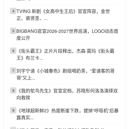
TVING 新剧《女高中生王后》官宣阵容，金世
4
正、裴贤圣、...
BIGBANG官宣2026-2027世界巡演，LOGO动态首
5
度公开
《街头霸王》正片片段释出，杰森·莫玛《街头霸
6
王》布兰卡...
刘宇宁请《小城春色》剧组喝奶茶，“爱请客的哥
7
哥”又上...
《我的鸵鸟先生》官宣定档，苏晓彤何洛洛演绎双
8
向救赎
《地球超新鲜2》热度断崖下跌，拔掉“呼吸机”后暴
9
露真实...