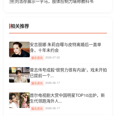
刘浩存展示一字马，肢体控制力堪称教科书
10
相关推荐
安吉丽娜·朱莉自曝与皮特离婚后一直单
身，十年未约会
2026-07-02
娱乐资讯
曾志伟夸成毅“很努力很有内涵”，戏未开拍
已提前一个...
2026-06-17
娱乐资讯
首尔电视剧大赏中国明星TOP10出炉，新
生代领跑海外人...
2026-06-17
娱乐资讯