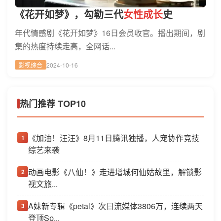
《花开如梦》，勾勒三代
女性成长
史
年代情感剧《花开如梦》16日会员收官。播出期间，剧
集的热度持续走高，全网话...
影视综合
2024-10-16
热门推荐 TOP10
《加油！汪汪》8月11日腾讯独播，人宠协作竞技
1
综艺来袭
动画电影《八仙！》走进增城何仙姑故里，解锁影
2
视文旅...
A妹新专辑《petal》次日流媒体3806万，连续两天
3
登顶Sp...