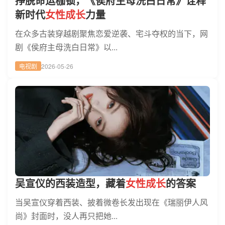
挣脱命运枷锁，《侯府主母洗白日常》诠释
新时代
女性成长
力量
在众多古装穿越剧聚焦恋爱逆袭、宅斗夺权的当下，网
剧《侯府主母洗白日常》以...
电视剧
2026-05-26
吴宣仪的西装造型，藏着
女性成长
的答案
当吴宣仪穿着西装、披着微卷长发出现在《瑞丽伊人风
尚》封面时，没人再只把她...