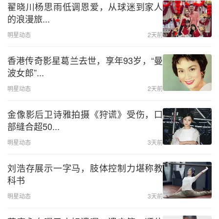
翟晓川杨思雨低调恩爱，从球迷到家人
的浪漫旅...
明星动态
2天前
香港传奇影星葛兰去世，享年93岁，“曼
波女郎”...
明星动态
2天前
金像影后卫诗雅拍摄《狩谎》受伤，口
部缝合超50...
明星动态
3天前
刘浩存展示一字马，肢体控制力堪称教
科书
明星动态
3天前