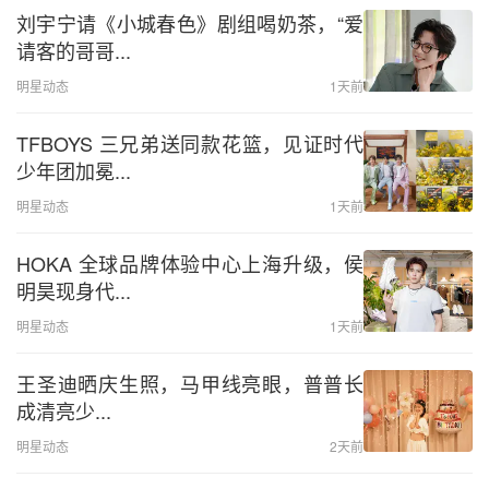
刘宇宁请《小城春色》剧组喝奶茶，“爱
请客的哥哥...
明星动态
1天前
TFBOYS 三兄弟送同款花篮，见证时代
少年团加冕...
明星动态
1天前
HOKA 全球品牌体验中心上海升级，侯
明昊现身代...
明星动态
1天前
王圣迪晒庆生照，马甲线亮眼，普普长
成清亮少...
明星动态
2天前