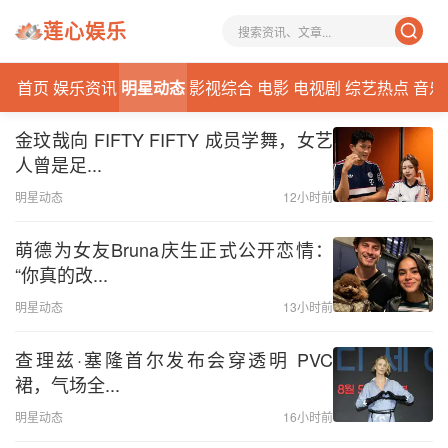
莲心娱乐
首页
娱乐资讯
明星动态
影视综合
电影
电视剧
综艺热点
音乐
金玟哉向 FIFTY FIFTY 成员学舞，女艺
人曾是足...
明星动态
12小时前
萌德为女友Bruna庆生正式公开恋情：
“你真的改...
明星动态
13小时前
查理兹·塞隆首尔发布会穿透明 PVC
裙，气场全...
明星动态
16小时前