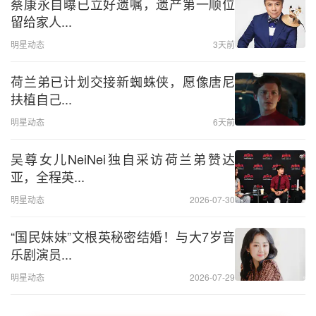
蔡康永自曝已立好遗嘱，遗产第一顺位
留给家人...
明星动态
3天前
荷兰弟已计划交接新蜘蛛侠，愿像唐尼
扶植自己...
明星动态
6天前
吴尊女儿NeiNei独自采访荷兰弟赞达
亚，全程英...
明星动态
2026-07-30
“国民妹妹”文根英秘密结婚！与大7岁音
乐剧演员...
明星动态
2026-07-29