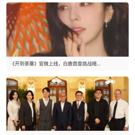
《开到荼蘼》官微上线，白鹿首度挑战暗...