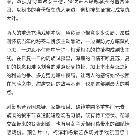
霏，改换身份重返泰兰德，潜伏进入昂威掌控的檀宫集
团，以秘书的身份留在仇人身边，伺机搜集证据完成复仇
大计。
两人的重逢充满戏剧冲突，黛羚满心恨意步步设局，昂威
则怀揣当年的秘密与愧疚主动靠近，一边提防对方暗藏的
心思，一边忍不住暗中守护，相爱相杀的拉扯构成剧集主
线。在日复一日的周旋试探里，深埋的旧情不断复苏，复
仇的执念和难以割舍的爱意反复拉扯，加上本土帮派之间
的利益纷争、多方势力暗中搅局，让两人的感情始终被困
在危险之中，甜虐交织的故事基调，也是这部剧最大的看
点。
剧集融合异国悬疑、家族权谋、破镜重圆多重热门元素，
紧凑的叙事节奏适配短剧观看习惯，既有特工潜伏、帮派
交锋带来的紧张刺激，也有男女主爱恨纠葛带来的细腻情
感戏份。预告片中，柯淳和杨紫艺多场对手戏氛围感十