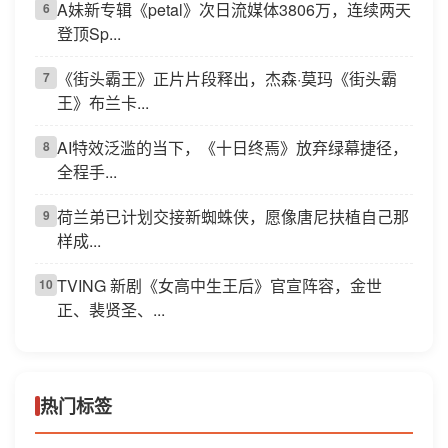
A妹新专辑《petal》次日流媒体3806万，连续两天
6
登顶Sp...
《街头霸王》正片片段释出，杰森·莫玛《街头霸
7
王》布兰卡...
AI特效泛滥的当下，《十日终焉》放弃绿幕捷径，
8
全程手...
荷兰弟已计划交接新蜘蛛侠，愿像唐尼扶植自己那
9
样成...
TVING 新剧《女高中生王后》官宣阵容，金世
10
正、裴贤圣、...
热门标签