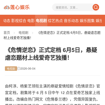
莲心娱乐
星动态
影视综合
电影
电视剧
综艺热点
音乐动态
娱乐图集
娱乐
首页
>
电视剧
>
《危情逆恋》正式定档 6月5日，悬疑虐恋题
材上线爱奇艺独播！
《危情逆恋》正式定档 6月5日，悬疑
虐恋题材上线爱奇艺独播！
2026-06-04
电视剧
由柯淳、杨紫艺领衔主演的悬疑爱情短剧《危情逆恋》官
宣定档，剧集将于 6 月 5 日中午 12 点在爱奇艺独家上线
播出。改编自热门网文《危情泰兰德》，凭借异国复仇、