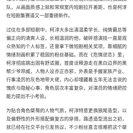
队，从画面质感上就和常规室内短剧拉开差距，也是柯淳
在短剧集赛道又一部重磅新作。
过往在多部短剧中，柯淳大多出演温柔学长、纯情霸总等
偏正向的清爽人设，长相温润的他，破碎感演技一直是观
众熟知的个人标签，还曾拿下微短剧相关奖项，靠细腻的
情绪刻画积累了稳固的粉丝基础。而在《危情逆恋》里，
柯淳彻底跳出固有舒适圈，首度诠释游走在黑白边界的黑
帮少爷昂威，人物人设亦正亦邪，外表是手握家族产业、
行事凌厉的灰色地带大佬，内心却埋藏着五年无法言说的
愧疚与隐秘心事，角色层次丰富复杂，对演员的情绪把控
能力提出不小考验。
为贴合角色桀骜的人物气质，柯淳特意更换狼尾造型，以
及偏野性的外形搭配偏复古的穿搭，路透造型流出之初，
就已经在社交平台引发热议，不少粉丝直言很难把这个桀