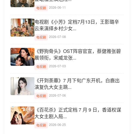
2026-06-11
电视剧
电视剧《小芳》定档7月13日，王影璐辛
云来演绎乡村少女...
2026-07-08
电视剧
《野狗骨头》OST阵容官宣，蔡健雅张碧
晨领衔，宋威龙张...
2026-07-03
电视剧
《开到荼蘼》7 月下旬广东开机，白鹿出
演复仇大女主跳...
2026-07-06
电视剧
《百花杀》正式定档 7 月 9 日，香道权谋
大女主剧入局...
2026-06-25
电视剧