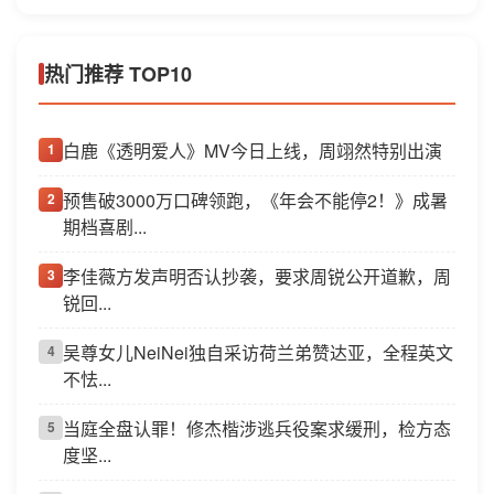
热门推荐 TOP10
白鹿《透明爱人》MV今日上线，周翊然特别出演
1
预售破3000万口碑领跑，《年会不能停2！》成暑
2
期档喜剧...
李佳薇方发声明否认抄袭，要求周锐公开道歉，周
3
锐回...
吴尊女儿NeiNei独自采访荷兰弟赞达亚，全程英文
4
不怯...
当庭全盘认罪！修杰楷涉逃兵役案求缓刑，检方态
5
度坚...