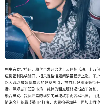
剧集官宣定档后，粉丝自发开启线上云包场活动，上万份
应援福利陆续铺开，相关定档话题阅读量稳步上涨，不少
路人观众被复仇虐恋的题材吸引，提前标记剧集等待开
播。纵观当下短剧市场，纯粹的甜宠题材逐渐趋于饱和，
融合悬疑、复仇元素的现实向异域故事更容易出圈，《危
情逆恋》依靠成熟 IP 打底、实景拍摄加持，再加上柯淳