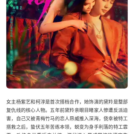
女主杨紫艺和柯淳是首次搭档合作，她饰演的黛羚是整部
复仇线的核心人物。五年前黛羚亲眼目睹家人惨遭反派迫
害，自己又被青梅竹马的恋人昂威推入深海，侥幸被特工
搭救之后，蛰伏五年苦练本领，蜕变为身手利落的特工霏