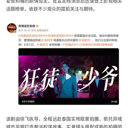
爱恨纠缠的剧情设定，官宣定档消息后迅速登上影视相关
话题榜单，收获不少观众的提前关注与期待。
该剧由徐飞执导，全程远赴泰国实地取景拍摄，依托异域
城市风貌打造帮派权谋故事，实景镜头搭配成熟的拍摄团