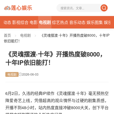
莲心娱乐
星动态
影视综合
电影
电视剧
综艺热点
音乐动态
娱乐图集
娱乐
首页
>
电视剧
>
《灵魂摆渡·十年》开播热度破8000，十年IP
依旧能打！
《灵魂摆渡·十年》开播热度破8000，
十年IP依旧能打！
2026-06-03
电视剧
6月2日，久违的经典IP续作《灵魂摆渡·十年》毫无预热空
降爱奇艺上线，凭借超高的观众情怀与过硬的剧集质感，
开播不到48小时，站内热度直接冲破8000大关，创下平台