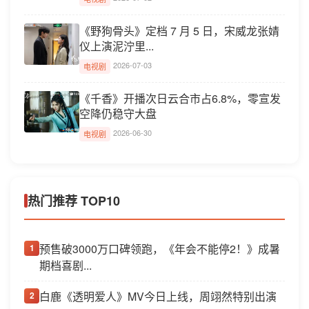
《野狗骨头》定档 7 月 5 日，宋威龙张婧
仪上演泥泞里...
2026-07-03
电视剧
《千香》开播次日云合市占6.8%，零宣发
空降仍稳守大盘
2026-06-30
电视剧
热门推荐 TOP10
预售破3000万口碑领跑，《年会不能停2！》成暑
1
期档喜剧...
白鹿《透明爱人》MV今日上线，周翊然特别出演
2