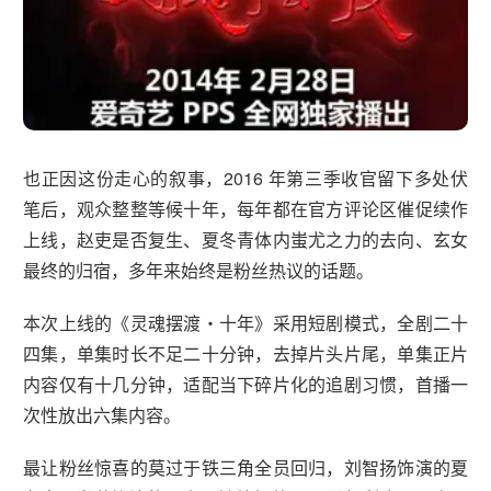
也正因这份走心的叙事，2016 年第三季收官留下多处伏
笔后，观众整整等候十年，每年都在官方评论区催促续作
上线，赵吏是否复生、夏冬青体内蚩尤之力的去向、玄女
最终的归宿，多年来始终是粉丝热议的话题。
本次上线的《灵魂摆渡・十年》采用短剧模式，全剧二十
四集，单集时长不足二十分钟，去掉片头片尾，单集正片
内容仅有十几分钟，适配当下碎片化的追剧习惯，首播一
次性放出六集内容。
最让粉丝惊喜的莫过于铁三角全员回归，刘智扬饰演的夏