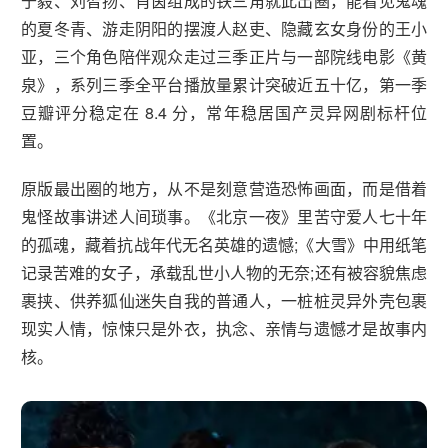
于毅、刘智扬、肖茵组成的铁三角就此出圈，能看见鬼魂
的夏冬青、游走阴阳的摆渡人赵吏、隐藏玄女身份的王小
亚，三个角色陪伴观众走过三季正片与一部院线电影《黄
泉》，系列三季全平台播放量累计突破近五十亿，第一季
豆瓣评分稳定在 8.4 分，常年稳居国产灵异网剧标杆位
置。
原版最出圈的地方，从不是刻意营造恐怖画面，而是借着
鬼怪故事讲述人间琐事。《北京一夜》里苦守爱人七十年
的孤魂，藏着抗战年代无名英雄的遗憾;《大雪》中用纸笔
记录苦难的女子，承载乱世小人物的无奈;还有被容貌焦虑
裹挟、供养狐仙迷失自我的普通人，一桩桩灵异外壳包裹
现实人情，惊悚只是外衣，执念、亲情与遗憾才是故事内
核。