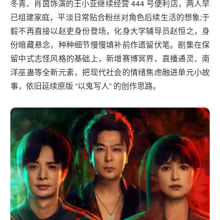
冬青、肖茵饰演的王小亚继续经营 444 号便利店，两人早
已组建家庭，平淡日常贴合粉丝对角色后续生活的想象;于
毅不再直接以赵吏身份登场，化身大学辅导员赵恒之，身
份暗藏悬念，种种细节慢慢填补前作遗留伏笔。剧集在保
留中式志怪风格的基础上，新增赛博冥界、直播通灵、南
洋巫蛊等全新元素，把现代社会的情绪焦虑融进单元小故
事，依旧延续原版 “以鬼写人” 的创作思路。