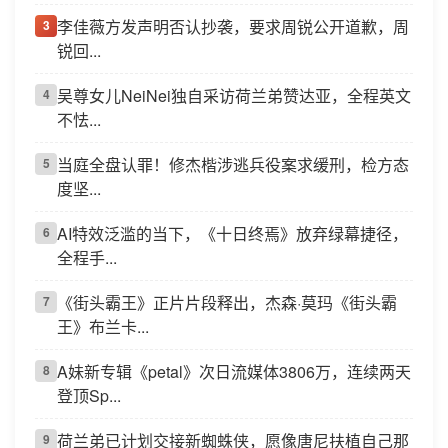
李佳薇方发声明否认抄袭，要求周锐公开道歉，周
3
锐回...
吴尊女儿NeiNei独自采访荷兰弟赞达亚，全程英文
4
不怯...
当庭全盘认罪！修杰楷涉逃兵役案求缓刑，检方态
5
度坚...
AI特效泛滥的当下，《十日终焉》放弃绿幕捷径，
6
全程手...
《街头霸王》正片片段释出，杰森·莫玛《街头霸
7
王》布兰卡...
A妹新专辑《petal》次日流媒体3806万，连续两天
8
登顶Sp...
荷兰弟已计划交接新蜘蛛侠，愿像唐尼扶植自己那
9