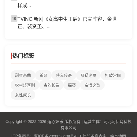
样成...
TVING 新剧《女高中生王后》官宣阵容，金世
10
正、裴贤圣、...
热门标签
甜蜜恋曲
祈愿
侠义传奇
悬疑迷局
打破常规
农村轻喜剧
古韵长卷
探案
亲情之歌
女性成长
Copyright © 2022-2026 莲心娱乐 版权所有 | 运营主体：河北阿伊乌科技
有限公司
ICP备案号：冀ICP备2020030408号-6
工信部备案查询
站点地图