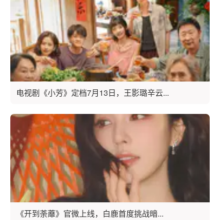
电视剧《小芳》定档7月13日，王影璐辛云...
《开到荼蘼》官微上线，白鹿首度挑战暗...