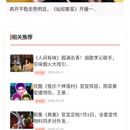
高开平稳走势明显，《灿如繁星》开播一...
相关推荐
《人间有味》圆满杀青！胡歌李沁联手，
京味烟火大戏引...
2026-06-11
电视剧
优酷《我乐个神落村》官宣阵容，邢菲黄
俊捷领衔，王景...
2026-06-23
电视剧
剧集《悬案》官宣定档7月3日，全套宣传
物料同步对外发...
2026-07-02
电视剧