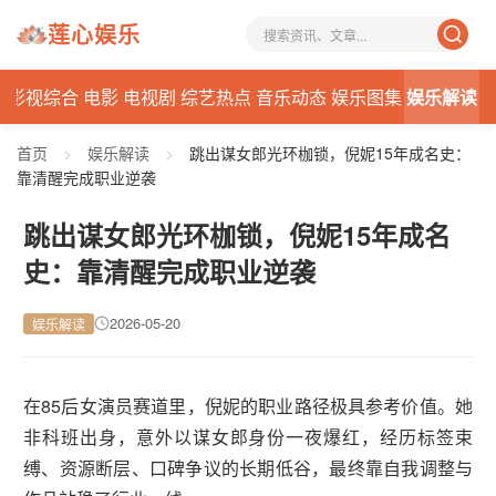
莲心娱乐
态
影视综合
电影
电视剧
综艺热点
音乐动态
娱乐图集
娱乐解读
首页
>
娱乐解读
>
跳出谋女郎光环枷锁，倪妮15年成名史：
靠清醒完成职业逆袭
跳出谋女郎光环枷锁，倪妮15年成名
史：靠清醒完成职业逆袭
2026-05-20
娱乐解读
在85后女演员赛道里，倪妮的职业路径极具参考价值。她
非科班出身，意外以谋女郎身份一夜爆红，经历标签束
缚、资源断层、口碑争议的长期低谷，最终靠自我调整与