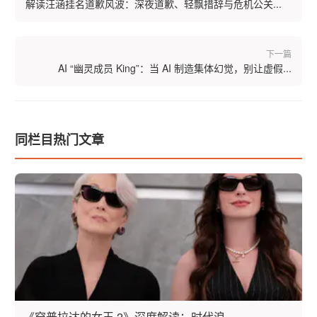
解读汪涵挂名道歉风波：深夜道歉、轻飘措辞与危机公关...
下一篇
AI “幽灵成员 King”：当 AI 制造集体幻觉，别让虚假...
同栏目热门文章
《穿普拉达的女王 2》深度解读：时代浪...