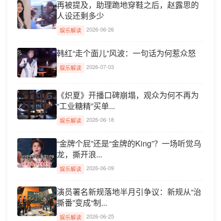
再被提及，助理跪地穿鞋之后，赵露思的
人设还剩多少
2026-06-26
娱乐解读
韩红“走个面儿”风波：一句话为何惹众怒
2026-07-03
娱乐解读
《炽夏》开播口碑崩塌，观众为何不再为
“工业糖精”买单...
2026-06-18
娱乐解读
“金牌个屁”还是“金牌的King”？一场听觉乌
龙，撕开浪...
2026-06-09
娱乐解读
演员署名新规落地半月引争议：新规从“治
撕番”变成“制...
2026-06-25
娱乐解读