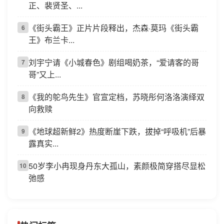
正、裴贤圣、...
《街头霸王》正片片段释出，杰森·莫玛《街头霸
6
王》布兰卡...
刘宇宁请《小城春色》剧组喝奶茶，“爱请客的哥
7
哥”又上...
《我的鸵鸟先生》官宣定档，苏晓彤何洛洛演绎双
8
向救赎
《地球超新鲜2》热度断崖下跌，拔掉“呼吸机”后暴
9
露真实...
50岁李小冉现身丹东大孤山，素颜极简穿搭尽显松
10
弛感