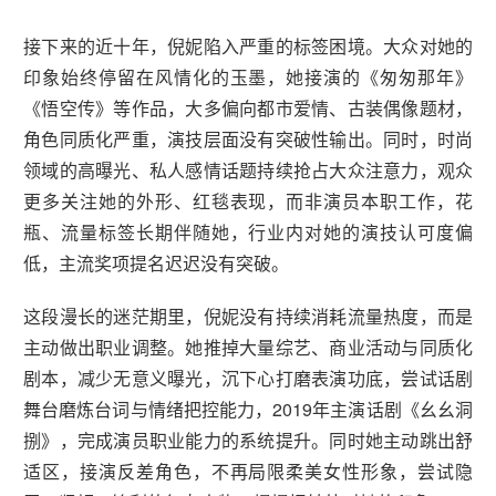
接下来的近十年，倪妮陷入严重的标签困境。大众对她的
印象始终停留在风情化的玉墨，她接演的《匆匆那年》
《悟空传》等作品，大多偏向都市爱情、古装偶像题材，
角色同质化严重，演技层面没有突破性输出。同时，时尚
领域的高曝光、私人感情话题持续抢占大众注意力，观众
更多关注她的外形、红毯表现，而非演员本职工作，花
瓶、流量标签长期伴随她，行业内对她的演技认可度偏
低，主流奖项提名迟迟没有突破。
这段漫长的迷茫期里，倪妮没有持续消耗流量热度，而是
主动做出职业调整。她推掉大量综艺、商业活动与同质化
剧本，减少无意义曝光，沉下心打磨表演功底，尝试话剧
舞台磨炼台词与情绪把控能力，2019年主演话剧《幺幺洞
捌》，完成演员职业能力的系统提升。同时她主动跳出舒
适区，接演反差角色，不再局限柔美女性形象，尝试隐