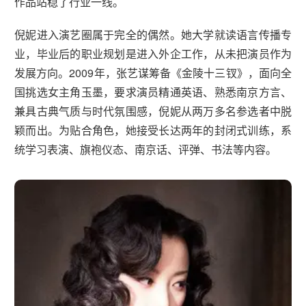
作品站稳了行业一线。
倪妮进入演艺圈属于完全的偶然。她大学就读语言传播专
业，毕业后的职业规划是进入外企工作，从未把演员作为
发展方向。2009年，张艺谋筹备《金陵十三钗》，面向全
国挑选女主角玉墨，要求演员精通英语、熟悉南京方言、
兼具古典气质与时代氛围感，倪妮从两万多名参选者中脱
颖而出。为贴合角色，她接受长达两年的封闭式训练，系
统学习表演、旗袍仪态、南京话、评弹、书法等内容。