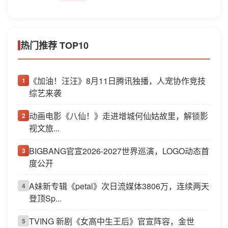
热门推荐 TOP10
《加油！汪汪》8月11日腾讯独播，人宠协作竞技
1
综艺来袭
动画电影《八仙！》走进增城何仙姑故里，解锁影
2
视文旅...
BIGBANG官宣2026-2027世界巡演，LOGO动态首
3
度公开
A妹新专辑《petal》次日流媒体3806万，连续两天
4
登顶Sp...
TVING 新剧《女高中生王后》官宣阵容，金世
5