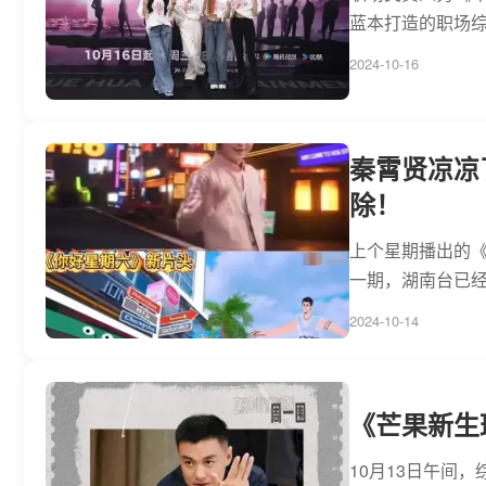
蓝本打造的职场综
2024-10-16
秦霄贤凉凉
除！
上个星期播出的《
一期，湖南台已经
2024-10-14
《芒果新生
10月13日午间