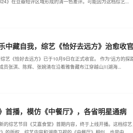
024》在豆瓣短评区域形成的清一色差评。可能因为这档综艺...
乐中藏自我，综艺《恰好去远方》治愈收
综艺《恰好去远方》已于10月9日在正式收官。 作为“远方的探路
驻成员张淇、陈辉、张婉清在沿着雅鲁藏布江穿越山川湖海...
》首播，模仿《中餐厅》，各省明星通病
全新的综艺节目《艾嘉食堂》首期内容，终于上线开播。这档综艺
》的版权，综艺内容和湖南卫视的《中餐厅》相似，也是中...