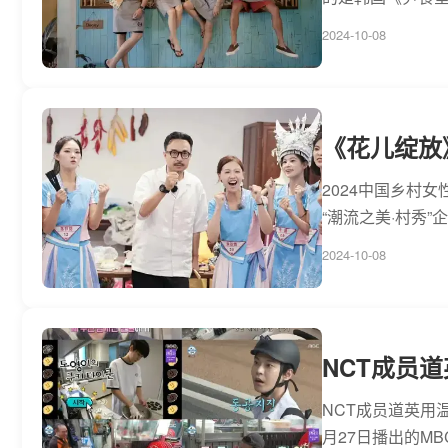
2024-10-08
《花儿绽放
2024中国乡村
“潮流之美·村秀
2024-10-08
NCT成员
NCT成员道英用
月27日播出的MB