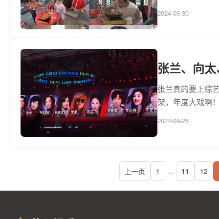
2024-09-30
张兰、向太
张兰真的要上综
架，年度大戏啊！
2024-09-26
上一页
1
...
11
12