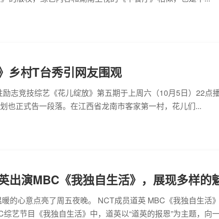
》乡村T台秀引网友围观
女性励志竞技综艺《花儿绽放》第五期于上周六（10月5日）22点
”企划也正式告一段落。在江西省龙南市客家第一村，花儿们...
道英出演MBC《我独自生活》，展现多样的
温暖的心意点亮了周五夜晚。 NCT成员道英 MBC《我独自生活》
C综艺节目《我独自生活》中，道英以“道英的报恩”为主题，向一..