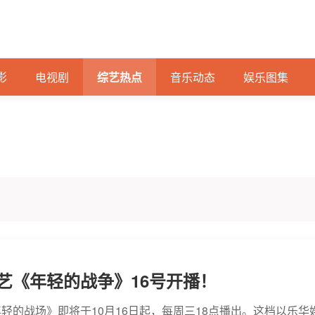
影
电视剧
综艺热点
音乐动态
娱乐图集
艺《年轻的战争》16号开播！
轻的战场》即将于10月16日起，每周三18点播出。这档以乐华