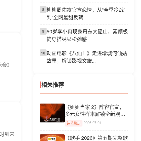
柳柳周佑凌官宣恋情，从“全季冷战”
8
到“全网最甜反转”
50岁李小冉现身丹东大孤山，素颜极
9
简穿搭尽显松弛感
动画电影《八仙！》走进增城何仙姑
10
故里，解锁影视文旅...
乐会》
相关推荐
《姐姐当家 2》阵容官宣，
多元女性样本解锁全新观察
议...
2026-07-04
综艺热点
同时到来
《歌手 2026》第五期完整歌