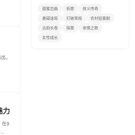
甜蜜恋曲
祈愿
侠义传奇
悬疑迷局
打破常规
农村轻喜剧
古韵长卷
探案
亲情之歌
女性成长
播出，
魅力
 在9
.