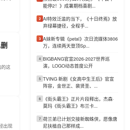
能停2！》成暑期档喜剧...
AI特效泛滥的当下，《十日终焉》放
2
弃绿幕捷径，全程手...
A妹新专辑《petal》次日流媒体3806
3
也删
万，连续两天登顶Sp...
BIGBANG官宣2026-2027世界巡
4
演，LOGO动态首度公开
出的这
TVING 新剧《女高中生王后》官宣
5
阵容，金世正、裴贤圣、...
《街头霸王》正片片段释出，杰森·
6
莫玛《街头霸王》布兰卡...
荷兰弟已计划交接新蜘蛛侠，愿像唐
7
经出现
尼扶植自己那样成...