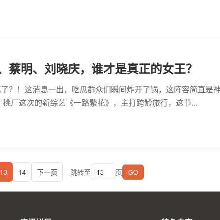
、蔡明、刘晓庆，谁才是真正的女王？
艺了？！这消息一出，吃瓜群众们瞬间炸开了锅，这阵容简直是
 桃厂这次的新综艺《一路繁花》，主打跨龄旅行，这节...
13
14
下一页
跳转至
页
GO