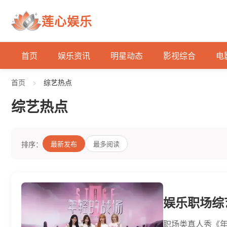
莲心娱乐
首页
娱乐资讯
明星动态
影视综合
电
首页
>
综艺热点
综艺热点
排序：
最新发布
最多阅读
娱乐职场综
职场类真人秀《年