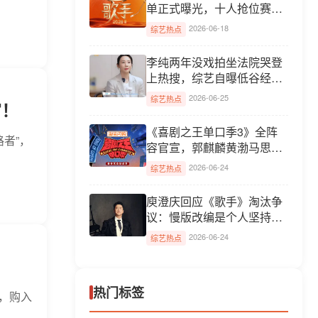
单正式曝光，十人抢位赛曲
风...
2026-06-18
综艺热点
李纯两年没戏拍坐法院哭登
上热搜，综艺自曝低谷经
历...
2026-06-25
综艺热点
官！
《喜剧之王单口季3》全阵
者”，
容官宣，郭麒麟黄渤马思纯
任气...
2026-06-24
综艺热点
庾澄庆回应《歌手》淘汰争
议：慢版改编是个人坚持，
节...
2026-06-24
综艺热点
热门标签
，购入