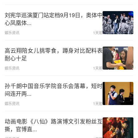
刘宪华巡演厦门站定档9月19日，奥体中
心凤凰体...
娱乐资讯
1天前
高云翔陪女儿挑零食，蹲身对比配料表
耐心十足
娱乐资讯
1天前
孙千朗中国音乐学院音乐会落幕，短时
间连开两...
娱乐资讯
1天前
动画电影《八仙》路演博文引发粉丝互
撕，官博直...