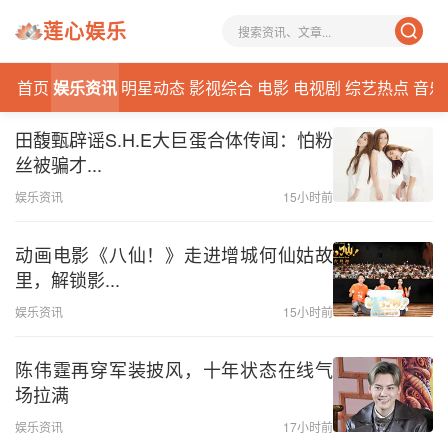
莲心娱乐
首页
娱乐资讯
明星动态
影视综合
电影
电视剧
综艺热点
音乐
田馥甄辟谣S.H.E大巨蛋合体传闻：怕粉
丝被骗才...
娱乐资讯
15小时前
动画电影《八仙！》走进增城何仙姑故
里，解锁影...
娱乐资讯
15小时前
陈伟霆再穿军装披风，十年状态在线气
场拉满
娱乐资讯
17小时前