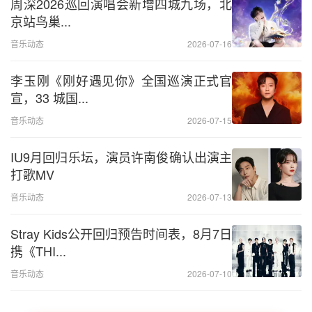
周深2026巡回演唱会新增四城九场，北
京站鸟巢...
音乐动态
2026-07-16
李玉刚《刚好遇见你》全国巡演正式官
宣，33 城国...
音乐动态
2026-07-15
IU9月回归乐坛，演员许南俊确认出演主
打歌MV
音乐动态
2026-07-13
Stray Kids公开回归预告时间表，8月7日
携《THI...
音乐动态
2026-07-10