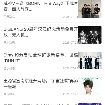
威神V三巡《BORN THIS Way》正式官
宣，四人阵容...
音乐动态
2026-07-24
BIGBANG 20周年汉江纪念活动免费开
放，无人机...
音乐动态
2026-07-23
Stray Kids启动全球扩张新篇章：世巡
“RUN IT”...
音乐动态
2026-07-22
王源官宣南京连开两场，“宇宙狂欢”再添
一座城
音乐动态
2026-07-21