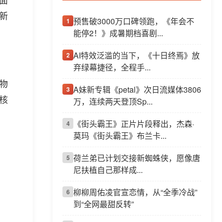
新
预售破3000万口碑领跑，《年会不
1
能停2！》成暑期档喜剧...
AI特效泛滥的当下，《十日终焉》放
2
弃绿幕捷径，全程手...
物
A妹新专辑《petal》次日流媒体3806
3
核
万，连续两天登顶Sp...
《街头霸王》正片片段释出，杰森·
4
莫玛《街头霸王》布兰卡...
荷兰弟已计划交接新蜘蛛侠，愿像唐
5
尼扶植自己那样成...
柳柳周佑凌官宣恋情，从“全季冷战”
6
到“全网最甜反转”