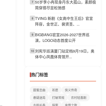
50岁李小冉现身丹东大孤山，素颜极
7
简穿搭尽显松弛感
TVING 新剧《女高中生王后》官宣
8
阵容，金世正、裴贤圣、...
BIGBANG官宣2026-2027世界巡
9
演，LOGO动态首度公开
刘宪华巡演厦门站定档9月19日，奥
10
体中心凤凰体育馆开...
热门标签
甜蜜恋曲
祈愿
侠义传奇
悬疑迷局
打破常规
农村轻喜剧
古韵长卷
探案
亲情之歌