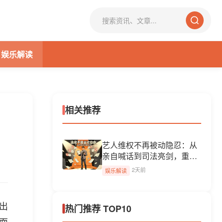
娱乐解读
相关推荐
艺人维权不再被动隐忍：从
亲自喊话到司法亮剑，重
塑...
2天前
娱乐解读
出
热门推荐 TOP10
面