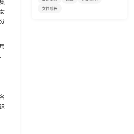
集
女性成长
女
分
用
、
名
识