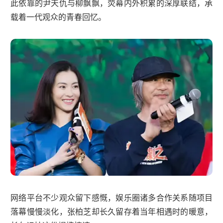
此依靠的尹天仇与柳飘飘，荧幕内外积累的深厚联结，承
载着一代观众的青春回忆。
网络平台不少观众留下感慨，娱乐圈诸多合作关系随项目
落幕慢慢淡化，张柏芝却长久留存着当年相遇时的暖意，