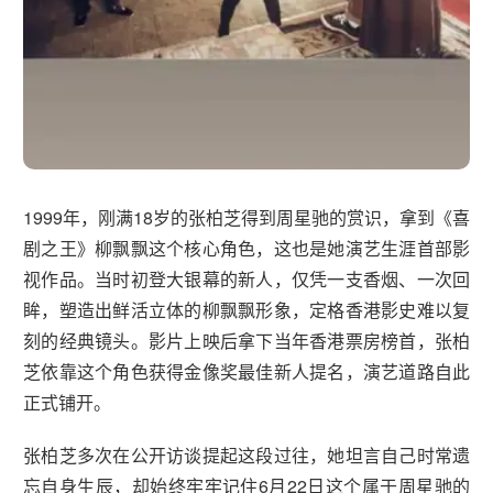
1999年，刚满18岁的张柏芝得到周星驰的赏识，拿到《喜
剧之王》柳飘飘这个核心角色，这也是她演艺生涯首部影
视作品。当时初登大银幕的新人，仅凭一支香烟、一次回
眸，塑造出鲜活立体的柳飘飘形象，定格香港影史难以复
刻的经典镜头。影片上映后拿下当年香港票房榜首，张柏
芝依靠这个角色获得金像奖最佳新人提名，演艺道路自此
正式铺开。
张柏芝多次在公开访谈提起这段过往，她坦言自己时常遗
忘自身生辰，却始终牢牢记住6月22日这个属于周星驰的