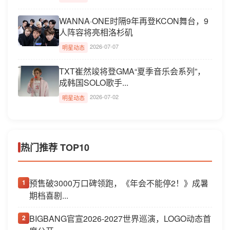
WANNA·ONE时隔9年再登KCON舞台，9
人阵容将亮相洛杉矶
2026-07-07
明星动态
TXT崔然竣将登GMA“夏季音乐会系列”，
成韩国SOLO歌手...
2026-07-02
明星动态
热门推荐 TOP10
预售破3000万口碑领跑，《年会不能停2！》成暑
1
期档喜剧...
BIGBANG官宣2026-2027世界巡演，LOGO动态首
2