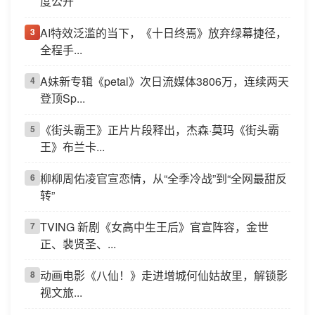
度公开
AI特效泛滥的当下，《十日终焉》放弃绿幕捷径，
3
全程手...
A妹新专辑《petal》次日流媒体3806万，连续两天
4
登顶Sp...
《街头霸王》正片片段释出，杰森·莫玛《街头霸
5
王》布兰卡...
柳柳周佑凌官宣恋情，从“全季冷战”到“全网最甜反
6
转”
TVING 新剧《女高中生王后》官宣阵容，金世
7
正、裴贤圣、...
动画电影《八仙！》走进增城何仙姑故里，解锁影
8
视文旅...