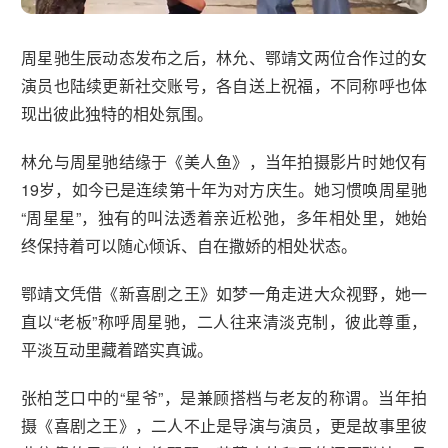
周星驰生辰动态发布之后，林允、鄂靖文两位合作过的女
演员也陆续更新社交账号，各自送上祝福，不同称呼也体
现出彼此独特的相处氛围。
林允与周星驰结缘于《美人鱼》，当年拍摄影片时她仅有
19岁，如今已是连续第十年为对方庆生。她习惯唤周星驰
“周星星”，独有的叫法透着亲近松弛，多年相处里，她始
终保持着可以随心倾诉、自在撒娇的相处状态。
鄂靖文凭借《新喜剧之王》如梦一角走进大众视野，她一
直以“老板”称呼周星驰，二人往来清淡克制，彼此尊重，
平淡互动里藏着踏实真诚。
张柏芝口中的“星爷”，是兼顾搭档与老友的称谓。当年拍
摄《喜剧之王》，二人不止是导演与演员，更是故事里彼