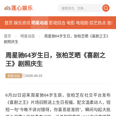
莲心娱乐
首页
娱乐资讯
明星动态
影视综合
电影
电视剧
综艺热点
音乐
首页
>
明星动态
>
周星驰64岁生日，张柏芝晒《喜剧之王》
剧照庆生
周星驰64岁生日，张柏芝晒《喜剧之
王》剧照庆生
2026-06-23
明星动态
6月22日迎来周星驰64岁生辰，张柏芝在社交平台发布
《喜剧之王》片场旧照送上生日祝福，配文温柔动人，短
短一句“今晚不讲对错呀，你喜恶是准则”，瞬间勾起大批