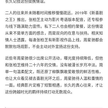
长久记挂这份提携情谊。
二人的往来并未随着时间推移慢慢疏远，2019年《新喜剧
之王》推出，张柏芝主动为影片粤语版本配音，还专程参
与线下路演助力宣传。私下二人也会相约聚餐，这份情谊
从来不是单方面的感念，而是双向的在意与扶持。相关知
情人士透露，每逢张柏芝有新影视作品上线，周星驰都会
默默包场观影，不会主动对外宣扬这份支持。
近些年周星驰很少出席公开活动，曝光度持续降低，但他
和张柏芝维持二十六年的交情，没有被漫长岁月冲淡。简
单一句温柔配文，既还原了柳飘飘敢爱敢恨的鲜活性格，
也让大众看见褪去喜剧光环之后，周星驰待人温和重情的
一面。经典影片定格了短暂相遇，长久的真心往来，才让
这份跨越时光的羁绊持续打动无数观众。