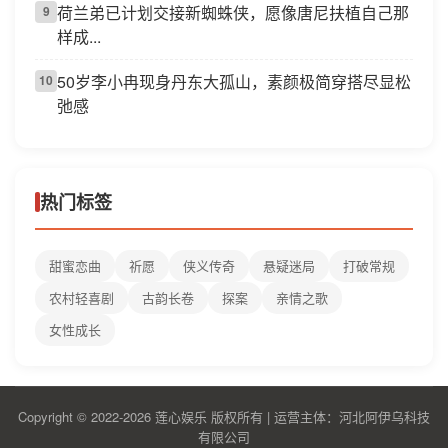
荷兰弟已计划交接新蜘蛛侠，愿像唐尼扶植自己那
9
样成...
50岁李小冉现身丹东大孤山，素颜极简穿搭尽显松
10
弛感
热门标签
甜蜜恋曲
祈愿
侠义传奇
悬疑迷局
打破常规
农村轻喜剧
古韵长卷
探案
亲情之歌
女性成长
Copyright © 2022-2026 莲心娱乐 版权所有 | 运营主体：河北阿伊乌科技
有限公司