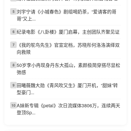
刘宇宁请《小城春色》剧组喝奶茶，“爱请客的哥
5
哥”又上...
纪录电影《八卦楼》厦门启幕，主创团队齐聚见证
6
《我的鸵鸟先生》官宣定档，苏晓彤何洛洛演绎双
7
向救赎
50岁李小冉现身丹东大孤山，素颜极简穿搭尽显松
8
弛感
田曦薇魏大勋《青风吹又生》厦门开机，“甜妹”转
9
型豪门...
A妹新专辑《petal》次日流媒体3806万，连续两天
10
登顶Sp...