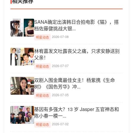
相关推荐
SANA确定出演韩日合拍电影《猫》，搭
档佐藤健挑战大银...
2026-07-08
明星动态
林宥嘉发文吐露丧父之痛，只求安静送别
父亲！
2026-07-07
明星动态
双剧入围金鹰最佳女主！杨紫携《生命
树》《国色芳华》冲...
2026-07-05
明星动态
基因有多强大？13 岁 Jasper 五官神态和
陈小春一模一...
2026-07-02
明星动态