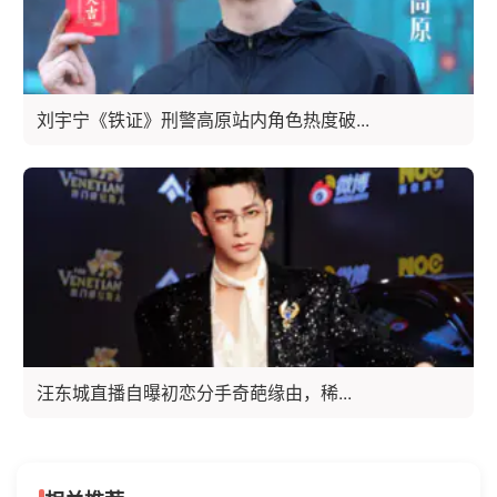
刘宇宁《铁证》刑警高原站内角色热度破...
汪东城直播自曝初恋分手奇葩缘由，稀...