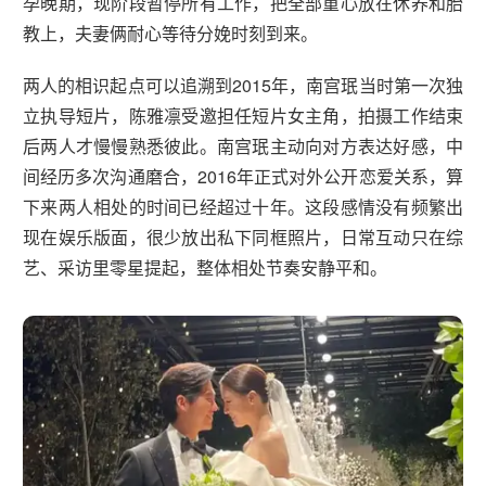
孕晚期，现阶段暂停所有工作，把全部重心放在休养和胎
教上，夫妻俩耐心等待分娩时刻到来。
两人的相识起点可以追溯到2015年，南宫珉当时第一次独
立执导短片，陈雅凛受邀担任短片女主角，拍摄工作结束
后两人才慢慢熟悉彼此。南宫珉主动向对方表达好感，中
间经历多次沟通磨合，2016年正式对外公开恋爱关系，算
下来两人相处的时间已经超过十年。这段感情没有频繁出
现在娱乐版面，很少放出私下同框照片，日常互动只在综
艺、采访里零星提起，整体相处节奏安静平和。