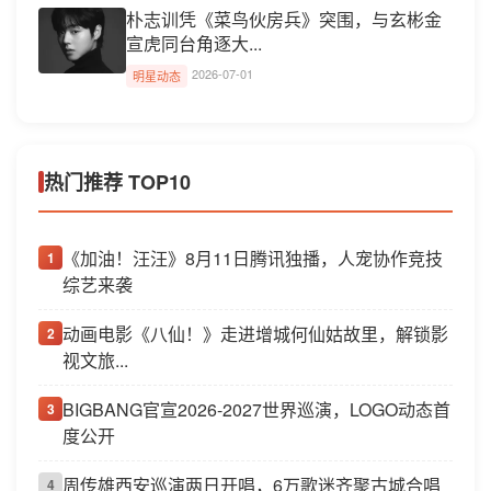
朴志训凭《菜鸟伙房兵》突围，与玄彬金
宣虎同台角逐大...
2026-07-01
明星动态
热门推荐 TOP10
《加油！汪汪》8月11日腾讯独播，人宠协作竞技
1
综艺来袭
动画电影《八仙！》走进增城何仙姑故里，解锁影
2
视文旅...
BIGBANG官宣2026-2027世界巡演，LOGO动态首
3
度公开
周传雄西安巡演两日开唱，6万歌迷齐聚古城合唱
4