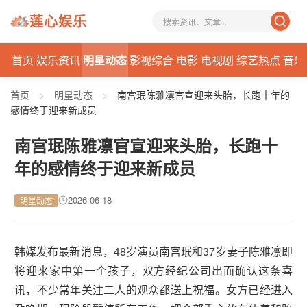
莲心娱乐
首页
娱乐资讯
明星动态
影视综合
电影
电视剧
综艺热点
音乐
首页
>
明星动态
>
南宫珉陈雅凛官宣迎来头胎，长跑十年的
感情终于迎来新成员
南宫珉陈雅凛官宣迎来头胎，长跑十
年的感情终于迎来新成员
2026-06-18
明星动态
韩媒发布最新消息，48岁演员南宫珉和37岁妻子陈雅凛即
将迎来家中第一个孩子，双方经纪公司出面确认这条喜
讯，不少常年关注二人的观众都送上祝福。女方已经进入