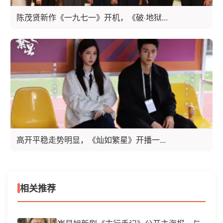
陈茂贤新作《一九七一》开机，《破·地狱...
高开平稳走势明显，《灿如繁星》开播一...
相关推荐