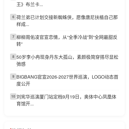
王》布兰卡...
荷兰弟已计划交接新蜘蛛侠，愿像唐尼扶植自己那
6
样成...
柳柳周佑凌官宣恋情，从“全季冷战”到“全网最甜反
7
转”
50岁李小冉现身丹东大孤山，素颜极简穿搭尽显松
8
弛感
BIGBANG官宣2026-2027世界巡演，LOGO动态首
9
度公开
刘宪华巡演厦门站定档9月19日，奥体中心凤凰体
10
育馆开...