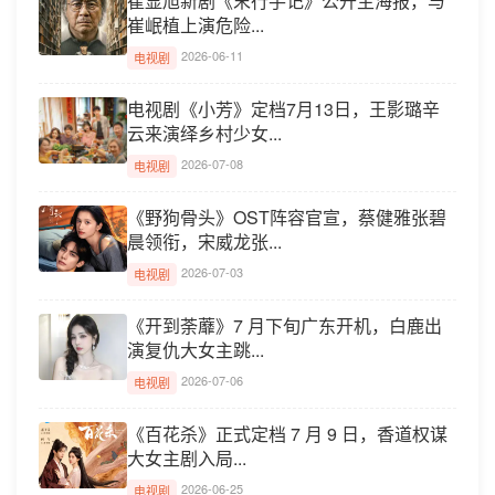
崔显旭新剧《末行手记》公开主海报，与
崔岷植上演危险...
2026-06-11
电视剧
电视剧《小芳》定档7月13日，王影璐辛
云来演绎乡村少女...
2026-07-08
电视剧
《野狗骨头》OST阵容官宣，蔡健雅张碧
晨领衔，宋威龙张...
2026-07-03
电视剧
《开到荼蘼》7 月下旬广东开机，白鹿出
演复仇大女主跳...
2026-07-06
电视剧
《百花杀》正式定档 7 月 9 日，香道权谋
大女主剧入局...
2026-06-25
电视剧