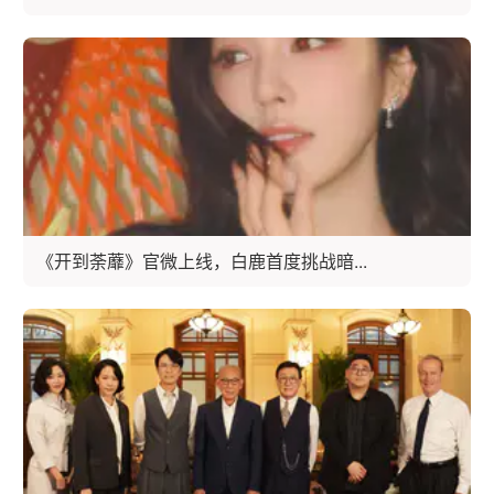
《开到荼蘼》官微上线，白鹿首度挑战暗...