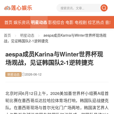
莲心娱乐
首页
娱乐资讯
明星动态
影视综合
电影
电视剧
综艺热点
音乐
首页
>
明星动态
>
aespa成员Karina与Winter世界杯现场观
战，见证韩国队2-1逆转捷克
aespa成员Karina与Winter世界杯现
场观战，见证韩国队2-1逆转捷克
2026-06-12
明星动态
北京时间6月12日上午，2026美加墨世界杯小组赛A组首
轮比赛在墨西哥瓜达拉哈拉体育场打响，韩国队迎战捷克
队。在墨西哥现场与首尔光化门广场两地，韩国演艺界人