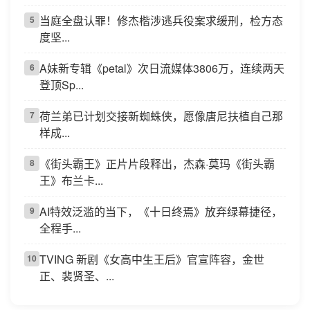
当庭全盘认罪！修杰楷涉逃兵役案求缓刑，检方态
5
度坚...
A妹新专辑《petal》次日流媒体3806万，连续两天
6
登顶Sp...
荷兰弟已计划交接新蜘蛛侠，愿像唐尼扶植自己那
7
样成...
《街头霸王》正片片段释出，杰森·莫玛《街头霸
8
王》布兰卡...
AI特效泛滥的当下，《十日终焉》放弃绿幕捷径，
9
全程手...
TVING 新剧《女高中生王后》官宣阵容，金世
10
正、裴贤圣、...