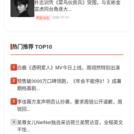
朴志训凭《菜鸟伙房兵》突围，与玄彬金
宣虎同台角逐大...
2026-07-01
明星动态
热门推荐 TOP10
白鹿《透明爱人》MV今日上线，周翊然特别出演
1
预售破3000万口碑领跑，《年会不能停2！》成暑
2
期档喜剧...
李佳薇方发声明否认抄袭，要求周锐公开道歉，周
3
锐回...
吴尊女儿NeiNei独自采访荷兰弟赞达亚，全程英文
4
不怯...