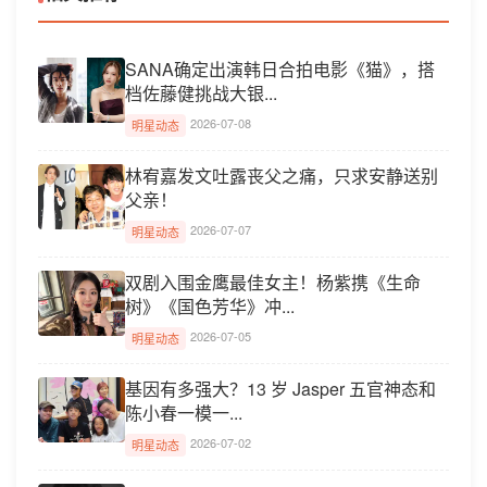
SANA确定出演韩日合拍电影《猫》，搭
档佐藤健挑战大银...
2026-07-08
明星动态
林宥嘉发文吐露丧父之痛，只求安静送别
父亲！
2026-07-07
明星动态
双剧入围金鹰最佳女主！杨紫携《生命
树》《国色芳华》冲...
2026-07-05
明星动态
基因有多强大？13 岁 Jasper 五官神态和
陈小春一模一...
2026-07-02
明星动态