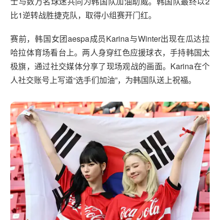
士与数万名球迷共同为韩国队加油助威。韩国队最终以2
比1逆转战胜捷克队，取得小组赛开门红。
赛前，韩国女团aespa成员Karina与Winter出现在瓜达拉
哈拉体育场看台上。两人身穿红色应援球衣，手持韩国太
极旗，通过社交媒体分享了现场观战的画面。Karina在个
人社交账号上写道“选手们加油”，为韩国队送上祝福。