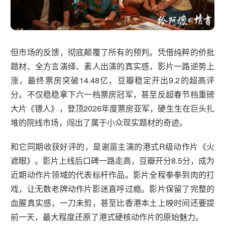
但市场的反馈，彻底颠覆了所有的预判。凭借纯粹的侨批
题材、全方言演绎、素人出演的真实感，影片一路逆势上
涨，最终票房突破14.48亿，豆瓣稳定开出9.2的超高评
分。不仅稳稳拿下六一档票房冠军，甚至反超春节档重磅
大片《镖人》，登顶2026年度票房亚军，硬生生在巨头扎
堆的院线市场，闯出了属于小众现实题材的奇迹。
和它同期收获好评的，是谢苗主演的港式R级动作片《火
遮眼》。影片上线后口碑一路走高，豆瓣开分8.5分，成为
近期动作片领域的代表标杆作品。影片全程拳拳到肉的打
戏，让无数老牌动作片影迷直呼过瘾。影片保留了完整的
血腥真实感，一刀未剪，甚至比香港本土上映时间还要提
前一天，最大程度还原了港式硬核动作片的原始魅力。