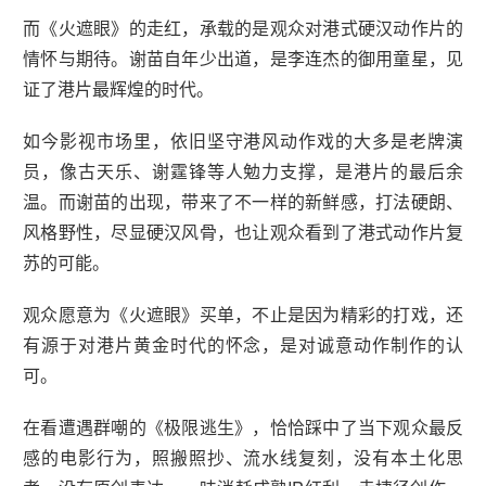
而《火遮眼》的走红，承载的是观众对港式硬汉动作片的
情怀与期待。谢苗自年少出道，是李连杰的御用童星，见
证了港片最辉煌的时代。
如今影视市场里，依旧坚守港风动作戏的大多是老牌演
员，像古天乐、谢霆锋等人勉力支撑，是港片的最后余
温。而谢苗的出现，带来了不一样的新鲜感，打法硬朗、
风格野性，尽显硬汉风骨，也让观众看到了港式动作片复
苏的可能。
观众愿意为《火遮眼》买单，不止是因为精彩的打戏，还
有源于对港片黄金时代的怀念，是对诚意动作制作的认
可。
在看遭遇群嘲的《极限逃生》，恰恰踩中了当下观众最反
感的电影行为，照搬照抄、流水线复刻，没有本土化思