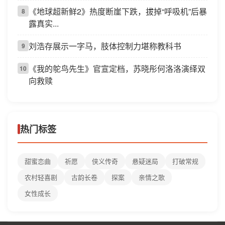
《地球超新鲜2》热度断崖下跌，拔掉“呼吸机”后暴
8
露真实...
刘浩存展示一字马，肢体控制力堪称教科书
9
《我的鸵鸟先生》官宣定档，苏晓彤何洛洛演绎双
10
向救赎
热门标签
甜蜜恋曲
祈愿
侠义传奇
悬疑迷局
打破常规
农村轻喜剧
古韵长卷
探案
亲情之歌
女性成长