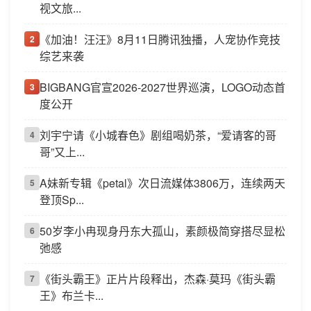
视文旅...
《加油！汪汪》8月11日腾讯独播，人宠协作竞技
2
综艺来袭
BIGBANG官宣2026-2027世界巡演，LOGO动态首
3
度公开
刘宇宁请《小城春色》剧组喝奶茶，“爱请客的哥
4
哥”又上...
A妹新专辑《petal》次日流媒体3806万，连续两天
5
登顶Sp...
50岁李小冉现身丹东大孤山，素颜极简穿搭尽显松
6
弛感
《街头霸王》正片片段释出，杰森·莫玛《街头霸
7
王》布兰卡...