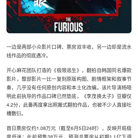
一边是两部小众影片口碑、票房双丰收，另一边却是流水
线作品的彻底遇冷。
开心麻花团队打造的《极限逃生》，翻拍自韩国同名爆款
影片，整部影片一比一复刻原版构图、剧情框架和叙事节
奏，几乎没有任何原创内容和本土化改编。该片导演杨晓
明此前执导的作品口碑已然垫底，《李茂换太子》豆瓣仅
4.2分，此番再度拿出照搬式翻拍作品，也被不少人直接吐
槽敷衍。
首日票房仅‌约1.08万元‌（截至6月5日24时），反映开局极
度低迷；此前预售38万元，预测总票房从初期1.1亿下调