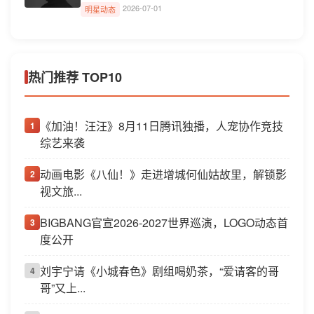
2026-07-01
明星动态
热门推荐 TOP10
《加油！汪汪》8月11日腾讯独播，人宠协作竞技
1
综艺来袭
动画电影《八仙！》走进增城何仙姑故里，解锁影
2
视文旅...
BIGBANG官宣2026-2027世界巡演，LOGO动态首
3
度公开
刘宇宁请《小城春色》剧组喝奶茶，“爱请客的哥
4
哥”又上...