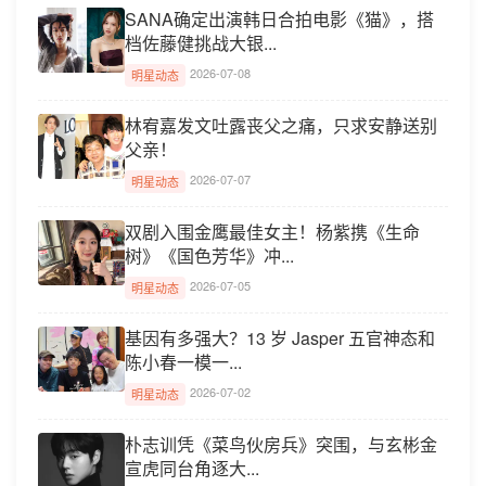
SANA确定出演韩日合拍电影《猫》，搭
档佐藤健挑战大银...
2026-07-08
明星动态
林宥嘉发文吐露丧父之痛，只求安静送别
父亲！
2026-07-07
明星动态
双剧入围金鹰最佳女主！杨紫携《生命
树》《国色芳华》冲...
2026-07-05
明星动态
基因有多强大？13 岁 Jasper 五官神态和
陈小春一模一...
2026-07-02
明星动态
朴志训凭《菜鸟伙房兵》突围，与玄彬金
宣虎同台角逐大...