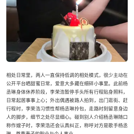
相处日常里，两人一直保持低调的相处模式，很少主动在
公开平台晒甜蜜日常，爱意大多藏在细碎小事里。此前杨
丞琳身体休养阶段，李荣浩暂停手头所有行程贴身照料，
日常起居事事上心；外出偶遇被路人拍到，出门逛街、赶
行程时，李荣浩习惯性帮杨丞琳拎包，走路时刻留意身边
人的脚步，细节之处尽显细心。碰到别人介绍杨丞琳随口
称作嫂子时，李荣浩还会认真纠正，称呼对方是歌手杨丞
琳，尊重妻子的职业与个人事业。