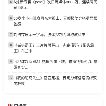
A妹新专辑《petal》次日流媒体3806万，连续两天
5
登顶Sp...
50岁李小冉现身丹东大孤山，素颜极简穿搭尽显松
6
弛感
刘浩存展示一字马，肢体控制力堪称教科书
7
《街头霸王》正片片段释出，杰森·莫玛《街头霸
8
王》布兰卡...
《地球超新鲜2》热度断崖下跌，拔掉“呼吸机”后暴
9
露真实...
《我的鸵鸟先生》官宣定档，苏晓彤何洛洛演绎双
10
向救赎