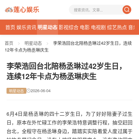
莲心娱乐
首页
娱乐资讯
明星动态
影视综合
电影
电视剧
综艺热点
音乐
首页
>
明星动态
>
李荣浩回台北陪杨丞琳过42岁生日，连续
12年卡点为杨丞琳庆生
李荣浩回台北陪杨丞琳过42岁生日，
连续12年卡点为杨丞琳庆生
2026-06-04
明星动态
6月4日是杨丞琳的四十二岁生日，为了好好陪妻子过生
日，原本在外忙碌工作的李荣浩特意调整行程，抽空赶回
台北，全程守在杨丞琳身边，踏踏实实陪着爱人度过属于