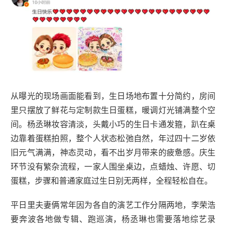
从曝光的现场画面能看到，生日场地布置十分简约，房间
里只摆放了鲜花与定制款生日蛋糕，暖调灯光铺满整个空
间。杨丞琳妆容清淡，头戴小巧的生日卡通发箍，趴在桌
边靠着蛋糕拍照，整个人状态松弛自然，年过四十二岁依
旧元气满满，神态灵动，看不出岁月带来的疲惫感。庆生
环节没有繁杂流程，一家人围坐桌边，点蜡烛、许愿、切
蛋糕，步骤和普通家庭过生日别无两样，全程轻松自在。
平日里夫妻俩常年因为各自的演艺工作分隔两地，李荣浩
要奔波各地做专辑、跑巡演，杨丞琳也需要落地综艺录