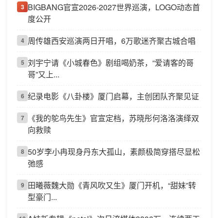
BIGBANG官宣2026-2027世界巡演，LOGO动态首
3
度公开
周传雄西安巡演两日开唱，6万歌迷齐聚古城合唱
4
刘宇宁请《小城春色》剧组喝奶茶，“爱请客的哥
5
哥”又上...
纪录电影《八卦楼》厦门启幕，主创团队齐聚见证
6
《我的鸵鸟先生》官宣定档，苏晓彤何洛洛演绎双
7
向救赎
50岁李小冉现身丹东大孤山，素颜极简穿搭尽显松
8
弛感
田曦薇魏大勋《青风吹又生》厦门开机，“甜妹”转
9
型豪门...