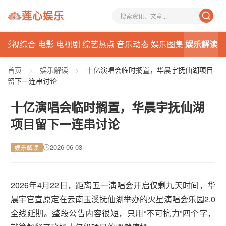
莲心娱乐
态
影视综合
电影
电视剧
综艺热点
音乐动态
娱乐图集
娱乐解读
首页
>
娱乐解读
>
十亿演唱会临时搁置，华晨宇抚仙湖项目
留下一连串讨论
十亿演唱会临时搁置，华晨宇抚仙湖
项目留下一连串讨论
2026-06-03
娱乐解读
2026年4月22日，距离五一演唱会开启仅剩九天时间，华
晨宇官宣原定在云南玉溪抚仙湖举办的火星演唱会乐园2.0
全线延期。整段公告内容很短，只用“不可抗力”四个字，