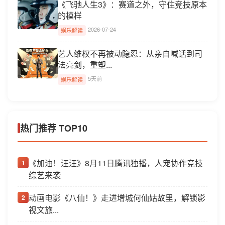
《飞驰人生3》：赛道之外，守住竞技原本
的模样
2026-07-24
娱乐解读
艺人维权不再被动隐忍：从亲自喊话到司
法亮剑，重塑...
5天前
娱乐解读
热门推荐 TOP10
《加油！汪汪》8月11日腾讯独播，人宠协作竞技
1
综艺来袭
动画电影《八仙！》走进增城何仙姑故里，解锁影
2
视文旅...