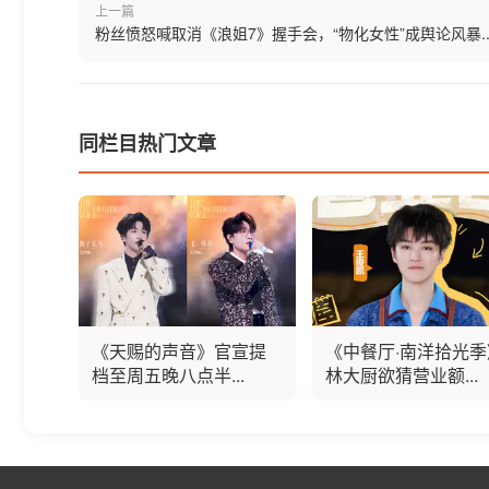
上一篇
粉丝愤怒喊取消《浪姐7》握手会，“物化女性”成舆论风暴..
同栏目热门文章
《天赐的声音》官宣提
《中餐厅·南洋拾光季
档至周五晚八点半...
林大厨欲猜营业额...