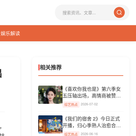
娱乐解读
相关推荐
出
《喜欢你我也是》第六季女
五压轴出场，高情商被赞恋
综...
2026-07-02
综艺热点
《我们的宿舍 2》今日正式
开播，归心季熟人治愈合宿
，
氛...
2026-06-16
技
综艺热点