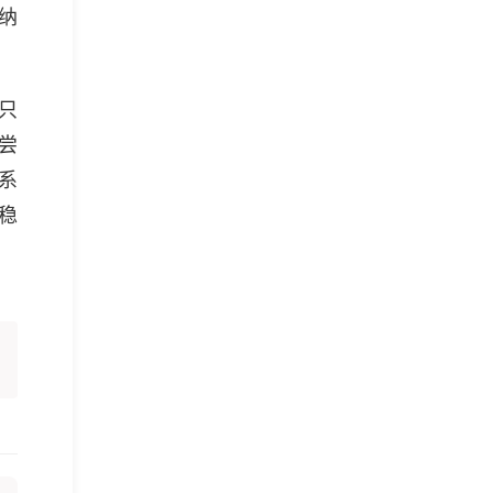
纳
只
尝
系
稳