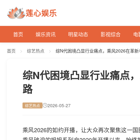
莲心娱乐
首页
娱乐资讯
明星动态
影视综合
电
首页
>
综艺热点
>
综N代困境凸显行业痛点，乘风2026在革
综N代困境凸显行业痛点，
路
2026-05-27
综艺热点
乘风2026的如约开播，让大众再次聚焦这一国
乘风破浪的姐姐系列自2020年开播以来，始