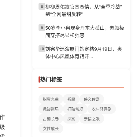
柳柳周佑凌官宣恋情，从“全季冷战”
8
到“全网最甜反转”
50岁李小冉现身丹东大孤山，素颜极
9
简穿搭尽显松弛感
刘宪华巡演厦门站定档9月19日，奥
10
体中心凤凰体育馆开...
热门标签
甜蜜恋曲
祈愿
侠义传奇
悬疑迷局
打破常规
农村轻喜剧
作
古韵长卷
探案
亲情之歌
级
女性成长
代