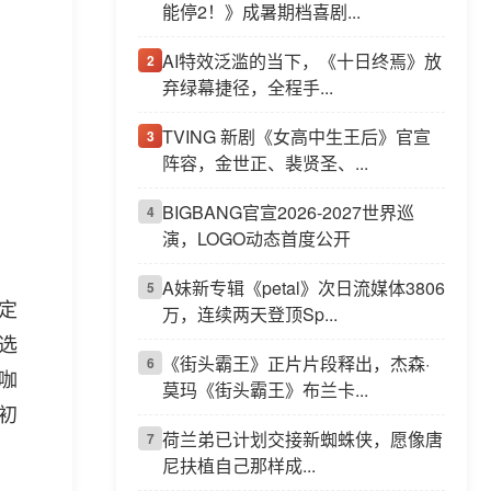
能停2！》成暑期档喜剧...
AI特效泛滥的当下，《十日终焉》放
2
弃绿幕捷径，全程手...
TVING 新剧《女高中生王后》官宣
3
阵容，金世正、裴贤圣、...
BIGBANG官宣2026-2027世界巡
4
演，LOGO动态首度公开
A妹新专辑《petal》次日流媒体3806
5
定
万，连续两天登顶Sp...
选
《街头霸王》正片片段释出，杰森·
6
咖
莫玛《街头霸王》布兰卡...
初
荷兰弟已计划交接新蜘蛛侠，愿像唐
7
尼扶植自己那样成...