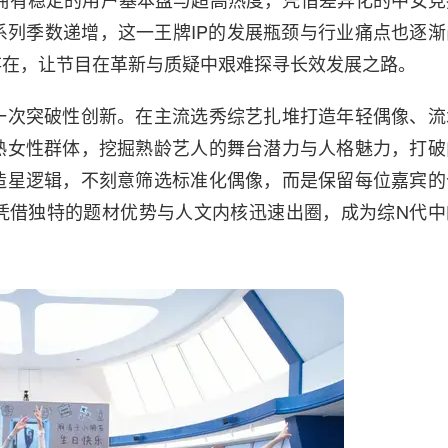
列季数递增，这一王牌IP的发展瓶颈与行业痛点也逐渐
存在，让节目在革新与质疑中艰难探寻长效发展之路。
一次突破性创新。在主流选秀综艺扎堆打造年轻偶像、流
熟女性群体，挖掘熟龄艺人的舞台潜力与人格魅力，打破
造星逻辑，不刻意筛选标准化偶像，而是保留每位嘉宾的
凭借独特的题材优势与人文内核迅速出圈，成为综N代中