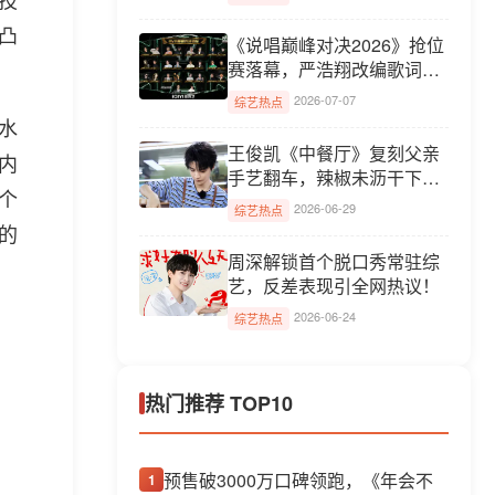
凸
《说唱巅峰对决2026》抢位
赛落幕，严浩翔改编歌词引
热...
2026-07-07
综艺热点
水
王俊凯《中餐厅》复刻父亲
内
手艺翻车，辣椒未沥干下锅
个
险...
2026-06-29
综艺热点
的
周深解锁首个脱口秀常驻综
艺，反差表现引全网热议！
2026-06-24
综艺热点
热门推荐 TOP10
预售破3000万口碑领跑，《年会不
1