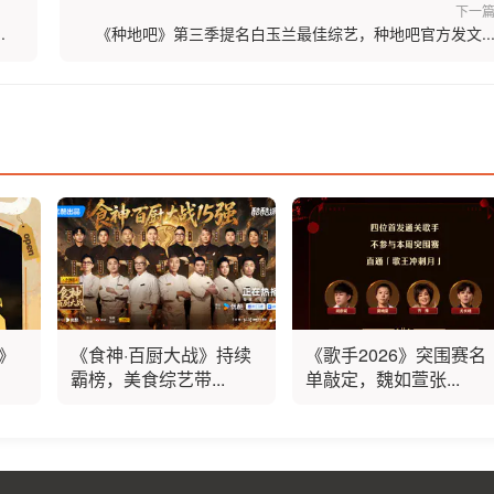
下一
.
《种地吧》第三季提名白玉兰最佳综艺，种地吧官方发文..
》
《食神·百厨大战》持续
《歌手2026》突围赛名
霸榜，美食综艺带...
单敲定，魏如萱张...