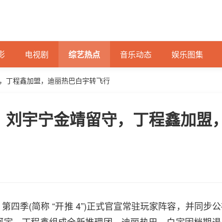
影
电视剧
综艺热点
音乐动态
娱乐图集
守，丁程鑫加盟，迪丽热巴白宇转飞行
宣：刘宇宁金靖留守，丁程鑫加盟
四季(简称 “开推 4”)正式官宣常驻玩家阵容，并同步公
柯宇、丁程鑫组成全新推理团，迪丽热巴、白宇因档期退