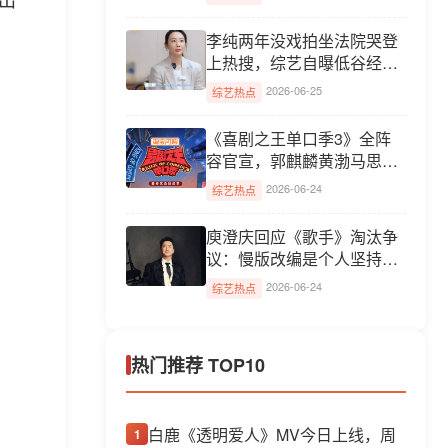
李纯两年没戏拍坐法院哭登
上热搜，综艺自曝低谷经
历...
2026-06-25
综艺热点
《喜剧之王单口季3》全阵
容官宣，郭麒麟黄渤马思纯
任气...
2026-06-24
综艺热点
庾澄庆回应《歌手》淘汰争
议：慢版改编是个人坚持，
节...
2026-06-24
综艺热点
热门推荐 TOP10
白鹿《透明爱人》MV今日上线，周
1