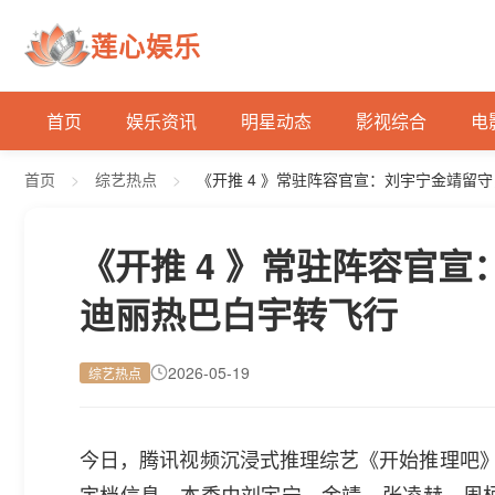
莲心娱乐
首页
娱乐资讯
明星动态
影视综合
电
首页
>
综艺热点
>
《开推 4 》常驻阵容官宣：刘宇宁金靖留
《开推 4 》常驻阵容官
迪丽热巴白宇转飞行
2026-05-19
综艺热点
今日，腾讯视频沉浸式推理综艺《开始推理吧》第
定档信息。本季由刘宇宁、金靖、张凌赫、周