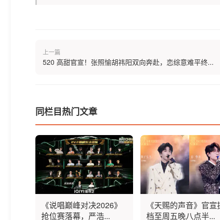
上一篇
520 高甜官宣！张照愉胡祎阳双向奔赴，恋综意难平终...
同栏目热门文章
《说唱巅峰对决2026》
《天赐的声音》官宣
抢位赛落幕，严浩...
档至周五晚八点半...