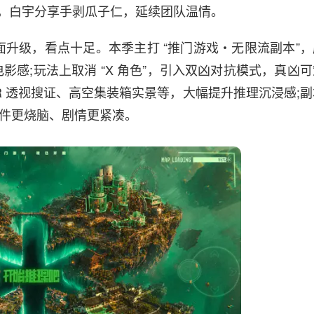
产，白宇分享手剥瓜子仁，延续团队温情。
面升级，看点十足。本季主打 “推门游戏・无限流副本”，
感;玩法上取消 “X 角色”，引入双凶对抗模式，真凶可
AR 透视搜证、高空集装箱实景等，大幅提升推理沉浸感;副
等，案件更烧脑、剧情更紧凑。