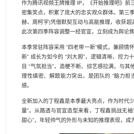
作为腾讯视频王牌推理 IP，《开始推理吧》前三
密集笑点，积累了庞大的忠实观众群体。第三季 
赫、周柯宇)凭借默契互动与高能推理，收获超
此次第四季阵容调整一经官宣，立刻成为舆论
本季常驻阵容采用 “四老带一新”模式，兼顾情
新” 成长为如今的 “刘大胆”，逻辑清晰、控
目 “气氛担当”，造梗不断、综艺感拉满，与其
理性缜密、解题能力突出，是团队的 “脑力担
感。
全新加入的丁程鑫是本季最大亮点，作为时代少
量”。从路透与官宣造型来看，丁程鑫挑战无袖
甜心”，年轻帅气的外形与未知的推理表现，成