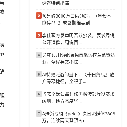
理与
翊然特别出演
凌
预售破3000万口碑领跑，《年会不
2
，
能停2！》成暑期档喜剧...
李佳薇方发声明否认抄袭，要求周锐
3
公开道歉，周锐回...
萌
节
吴尊女儿NeiNei独自采访荷兰弟赞达
4
亚，全程英文不怯...
，
鲜
AI特效泛滥的当下，《十日终焉》放
5
弃绿幕捷径，全程手...
当庭全盘认罪！修杰楷涉逃兵役案求
6
胆
缓刑，检方态度坚...
力
A妹新专辑《petal》次日流媒体3806
7
万，连续两天登顶Sp...