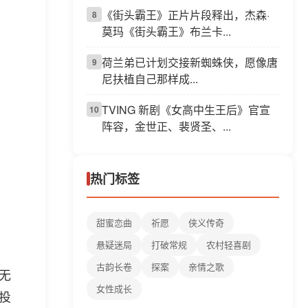
《街头霸王》正片片段释出，杰森·
8
莫玛《街头霸王》布兰卡...
荷兰弟已计划交接新蜘蛛侠，愿像唐
9
尼扶植自己那样成...
TVING 新剧《女高中生王后》官宣
10
阵容，金世正、裴贤圣、...
热门标签
甜蜜恋曲
祈愿
侠义传奇
悬疑迷局
打破常规
农村轻喜剧
古韵长卷
探案
亲情之歌
无
女性成长
投