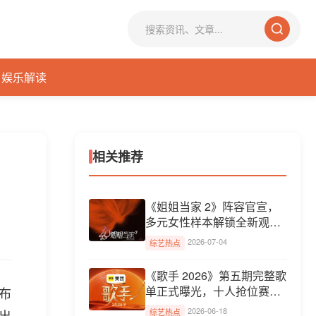
娱乐解读
相关推荐
，
《姐姐当家 2》阵容官宣，
多元女性样本解锁全新观察
议...
2026-07-04
综艺热点
《歌手 2026》第五期完整歌
单正式曝光，十人抢位赛曲
布
风...
2026-06-18
出
综艺热点