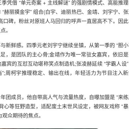
季凭借 “单元奇案 + 主线解谜” 的强剧情模式、高能推
“赫丽摸金宇” 组合(白宇、迪丽热巴、金靖、刘宇宁、张
高口碑，粉丝对原班人马回归的呼声一直居高不下。因此
焦点。
怀与新鲜感。四季元老刘宇宁继续坐镇，从第一季的 “胆小
力十足，是团队的主心骨;金靖作为唯一常驻女嘉宾，依旧是
他嘉宾的互怼互动堪称笑点制造机;张凌赫延续 “学霸人设”
当”;周柯宇推理稳定、输出在线，年轻活力为节目注入新
年团成员，他自带高人气与流量热度，自曝加盟是 “来练
背心等狂野造型，适配废土末世风设定，被网友戏称 “暴
为观众期待的焦点。