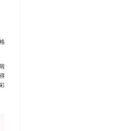
格
每周
得
彩