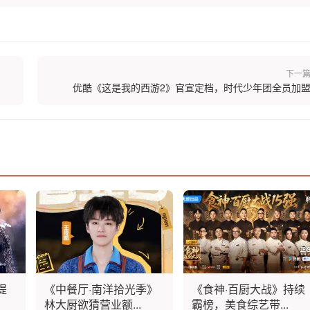
下一
优酷《这是我的西游2》官宣定档，时代少年团全员加
提
《中餐厅·南洋拾光季》
《食神·百厨大战》持续
林大厨欲猜营业额...
霸榜，美食综艺带...