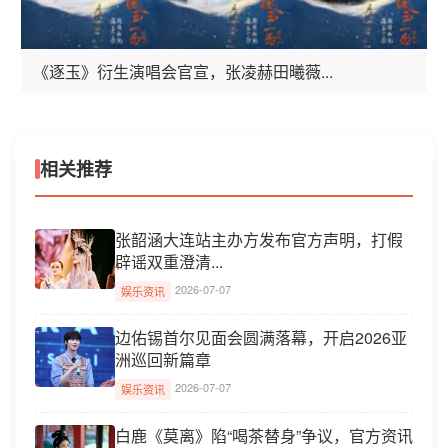
《逐玉》衍生演唱会官宣，张凌赫田曦薇...
相关推荐
张韶涵大连站主办方发布官方声明，打假
辟谣双重澄清...
2026-07-07
娱乐资讯
边佑锡首尔见面会圆满落幕，开启2026亚
洲巡回新篇章
2026-07-07
娱乐资讯
白鹿《莫离》陷“喝茶替身”争议，官方资讯