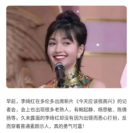
早前，李绮红在多伦多出席新片《今天应该很高兴》的记
者会，会上也出现很多老熟人，有鲍起静、杨思敏、陈倩
扬等。久未露面的李绮红却没有因为出镜而悉心打扮，反
而穿着普通素颜示人，真的勇气可嘉！