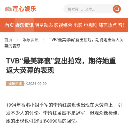
莲心娱乐
首页
娱乐资讯
明星动态
影视综合
电影
电视剧
综艺热点
音乐
首页
>
娱乐资讯
>
TVB“最美郭襄”复出拍戏，期待她重返大荧
幕的表现
TVB“最美郭襄”复出拍戏，期待她重
返大荧幕的表现
2024-09-29
娱乐资讯
1994年香港小姐季军的李绮红最近也出现在大荧幕上，引
发不少人的讨论。李绮红虽然不是冠军，但观众缘极佳，
她的出现也引起很多8090后的回忆。