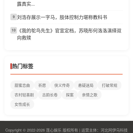
露真实...
刘浩存展示一字马，肢体控制力堪称教科书
9
《我的鸵鸟先生》官宣定档，苏晓彤何洛洛演绎双
10
向救赎
热门标签
甜蜜恋曲
祈愿
侠义传奇
悬疑迷局
打破常规
农村轻喜剧
古韵长卷
探案
亲情之歌
女性成长
Copyright © 2022-2026 莲心娱乐 版权所有 | 运营主体：河北阿伊乌科技