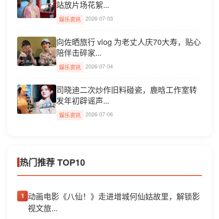
站放片场花絮...
2026-07-03
娱乐资讯
向佐晒旅行 vlog 为老丈人庆70大寿，贴心
陪伴击碎家...
2026-07-04
娱乐资讯
司晓迪二次炒作旧料碰瓷，鹿晗工作室转
发年初辟谣声...
2026-07-06
娱乐资讯
热门推荐 TOP10
动画电影《八仙！》走进增城何仙姑故里，解锁影
1
视文旅...