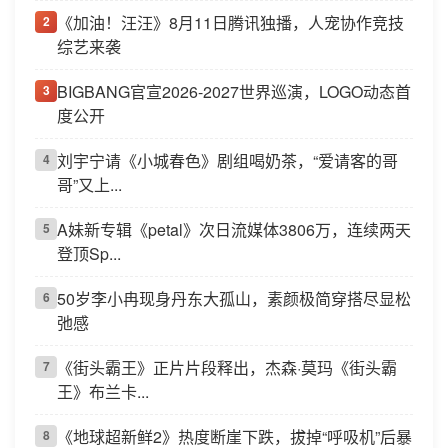
《加油！汪汪》8月11日腾讯独播，人宠协作竞技
2
综艺来袭
BIGBANG官宣2026-2027世界巡演，LOGO动态首
3
度公开
刘宇宁请《小城春色》剧组喝奶茶，“爱请客的哥
4
哥”又上...
A妹新专辑《petal》次日流媒体3806万，连续两天
5
登顶Sp...
50岁李小冉现身丹东大孤山，素颜极简穿搭尽显松
6
弛感
《街头霸王》正片片段释出，杰森·莫玛《街头霸
7
王》布兰卡...
《地球超新鲜2》热度断崖下跌，拔掉“呼吸机”后暴
8