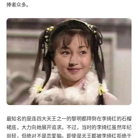
捧者众多。
最知名的是连四大天王之一的黎明都拜倒在李绮红的石榴
裙底，大力向她展开追求。不过，当时的李绮红虽然年纪
尚轻，但绝对不是恋爱脑。即使是天王都被李绮红拒绝于