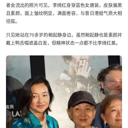
者会流出的照片可见，李绮红身穿蓝色女唐装，皮肤偏黑
且素颜，面上皱纹明显，满面倦容，与昔日港姐气质大相
径庭。
只见她站在70多岁的鲍起静身边，虽然鲍起静也是素颜并
戴上鸭舌帽遮盖白发，但精神状态一点都不比李绮红差。