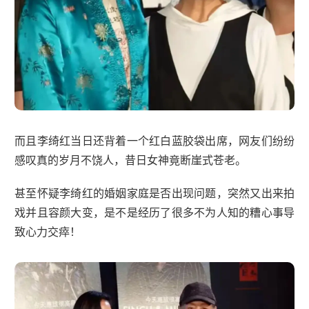
而且李绮红当日还背着一个红白蓝胶袋出席，网友们纷纷
感叹真的岁月不饶人，昔日女神竟断崖式苍老。
甚至怀疑李绮红的婚姻家庭是否出现问题，突然又出来拍
戏并且容颜大变，是不是经历了很多不为人知的糟心事导
致心力交瘁！