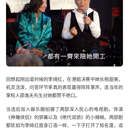
回想起刚出道时候的李绮红，在港姐决赛中她长相甜美，
机灵活泼，问答环节率真的表现赢得阵阵掌声，连当年的
掌权人邵逸夫先生对她都赞不绝口。
当选后加入娱乐圈拍摄了两部深入民心的电视剧。饰演
《神雕侠侣》的郭襄以及《绝代双骄》的小辣椒。两部剧
都犹如为李绮红度身订造一样，一下子打开了知名度，追