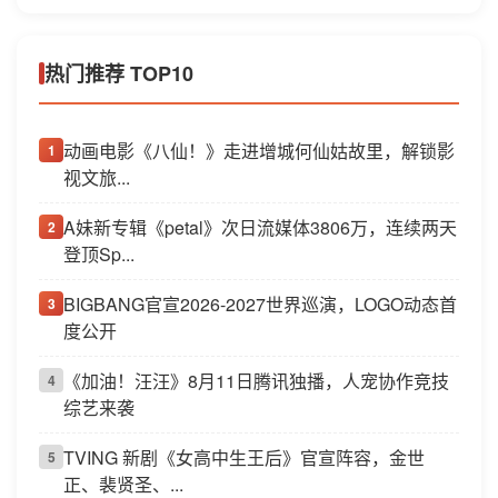
热门推荐 TOP10
动画电影《八仙！》走进增城何仙姑故里，解锁影
1
视文旅...
A妹新专辑《petal》次日流媒体3806万，连续两天
2
登顶Sp...
BIGBANG官宣2026-2027世界巡演，LOGO动态首
3
度公开
《加油！汪汪》8月11日腾讯独播，人宠协作竞技
4
综艺来袭
TVING 新剧《女高中生王后》官宣阵容，金世
5
正、裴贤圣、...