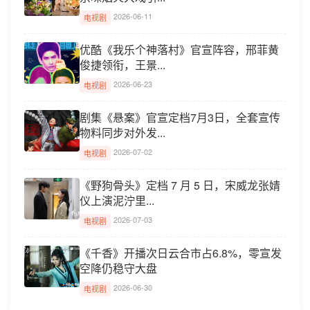
2026-06-11
电视剧
优酷《我乐个神落村》官宣阵容，邢菲黄
俊捷领衔，王景...
2026-06-23
电视剧
剧集《悬案》官宣定档7月3日，全套宣传
物料同步对外发...
2026-07-02
电视剧
《野狗骨头》定档 7 月 5 日，宋威龙张婧
仪上演泥泞里...
2026-07-03
电视剧
《千香》开播次日云合市占6.8%，零宣发
空降仍稳守大盘
2026-06-30
电视剧