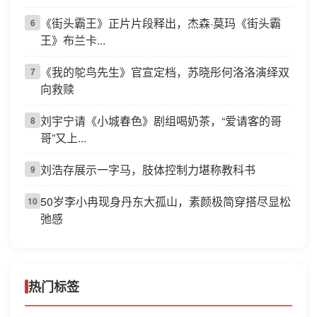
《街头霸王》正片片段释出，杰森·莫玛《街头霸
6
王》布兰卡...
《我的鸵鸟先生》官宣定档，苏晓彤何洛洛演绎双
7
向救赎
刘宇宁请《小城春色》剧组喝奶茶，“爱请客的哥
8
哥”又上...
刘浩存展示一字马，肢体控制力堪称教科书
9
50岁李小冉现身丹东大孤山，素颜极简穿搭尽显松
10
弛感
热门标签