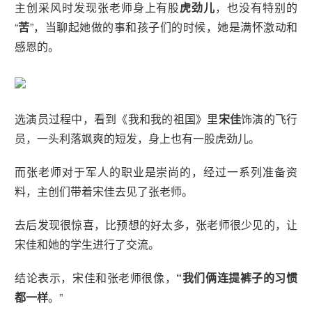
主创采风时发现张老师身上有股
虎劲儿
，也没有特别的
“
苦
”，当聊起她做的事和孩子们的时候，她是满怀激动和
感恩的。
选演员过程中，看到《我和我的祖国》里
宋佳
饰演的飞行
员，一头利落飒爽的短发，身上也有一股虎劲儿。
而张老师对于军人的职业是崇尚的，经过一系列准备资
料，主创们带着宋佳去见了张老师。
去后发现很惊喜，比预想的好太多，张老师很少见的，让
宋佳和她的学生进行了交流。
结论表示，宋佳和张老师很像，
“我们俩连提裤子的习惯
都一样
。”