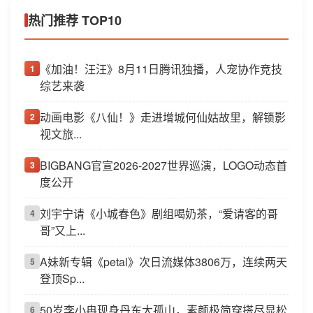
热门推荐 TOP10
《加油！汪汪》8月11日腾讯独播，人宠协作竞技
1
综艺来袭
动画电影《八仙！》走进增城何仙姑故里，解锁影
2
视文旅...
BIGBANG官宣2026-2027世界巡演，LOGO动态首
3
度公开
刘宇宁请《小城春色》剧组喝奶茶，“爱请客的哥
4
哥”又上...
A妹新专辑《petal》次日流媒体3806万，连续两天
5
登顶Sp...
50岁李小冉现身丹东大孤山，素颜极简穿搭尽显松
6