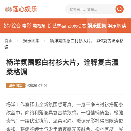
莲心娱乐
态
影视综合
电影
电视剧
综艺热点
音乐动态
娱乐图集
娱乐解读
首页
>
娱乐图集
>
杨洋氛围感白衬衫大片，诠释复古温柔格
调
杨洋氛围感白衬衫大片，诠释复古温
柔格调
2026-07-01
娱乐图集
杨洋工作室释出全新氛围感写真。一身干净白衬衫搭配条
纹丝巾，简约利落兼具复古精致感。一组慵懒倚坐，松弛
贵气；一组伏案执笔，温柔沉静。暖调光影衬得眉眼清俊
柔和，将儒雅绅士与少年清爽感完美融合，松弛有度，展