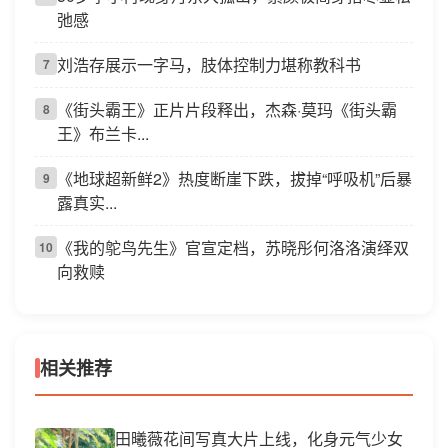
弛感
刘浩存展示一字马，肢体控制力堪称教科书
7
《街头霸王》正片片段释出，杰森·莫玛《街头霸
8
王》布兰卡...
《地球超新鲜2》热度断崖下跌，拔掉“呼吸机”后暴
9
露真实...
《我的鸵鸟先生》官宣定档，苏晓彤何洛洛演绎双
10
向救赎
相关推荐
田曦薇花间写真大片上线，化身元气少女