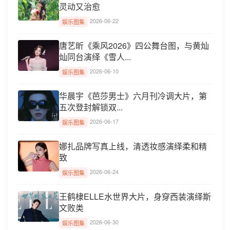
灵动又治愈
2026-06-22
娱乐图集
唐艺昕《乘风2026》四公舞台图，与黄灿
灿同台演绎《雪人...
2026-06-10
娱乐图集
华晨宇《芭莎男士》六月刊冷调大片，第
五次登封解锁双...
2026-06-17
娱乐图集
娜扎品牌写真上线，清透妆感演绎柔和精
致
2026-06-24
娱乐图集
王鹤棣ELLE水世界大片，身穿西装演绎斯
文败类
2026-06-30
娱乐图集