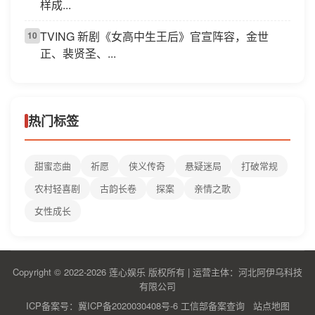
样成...
TVING 新剧《女高中生王后》官宣阵容，金世
10
正、裴贤圣、...
热门标签
甜蜜恋曲
祈愿
侠义传奇
悬疑迷局
打破常规
农村轻喜剧
古韵长卷
探案
亲情之歌
女性成长
Copyright © 2022-2026 莲心娱乐 版权所有 | 运营主体：河北阿伊乌科技
有限公司
ICP备案号：冀ICP备2020030408号-6
工信部备案查询
站点地图