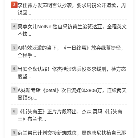
李佳薇方发声明否认抄袭，要求周锐公开道歉，周
3
锐回...
吴尊女儿NeiNei独自采访荷兰弟赞达亚，全程英文
4
不怯...
AI特效泛滥的当下，《十日终焉》放弃绿幕捷径，
5
全程手...
当庭全盘认罪！修杰楷涉逃兵役案求缓刑，检方态
6
度坚...
A妹新专辑《petal》次日流媒体3806万，连续两天
7
登顶Sp...
《街头霸王》正片片段释出，杰森·莫玛《街头霸
8
王》布兰卡...
荷兰弟已计划交接新蜘蛛侠，愿像唐尼扶植自己那
9