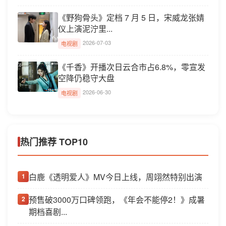
《野狗骨头》定档 7 月 5 日，宋威龙张婧
仪上演泥泞里...
2026-07-03
电视剧
《千香》开播次日云合市占6.8%，零宣发
空降仍稳守大盘
2026-06-30
电视剧
热门推荐 TOP10
白鹿《透明爱人》MV今日上线，周翊然特别出演
1
预售破3000万口碑领跑，《年会不能停2！》成暑
2
期档喜剧...