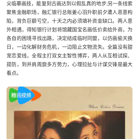
尖临摹画技，能复刻古画达到以假乱真的地步;另一条线索
聚焦金融职场，融汇银行总账姜心羽升职前夕遭人恶意构
陷，背负巨额亏空，十天之内必须填补资金缺口。两人意
外相遇，得知银行计划将馆藏国宝名画低价卖给外商，为
各自的困境寻找出路，决定结成临时同盟，以仿画偷天换
日，一边化解财务危机，一边阻止文物流失。全篇没有甜
宠恋爱线，全程主打双女主智性博弈，两人从互相试探、
提防，到并肩周旋多方势力，心理拉扯与计谋交锋是最大
看点。