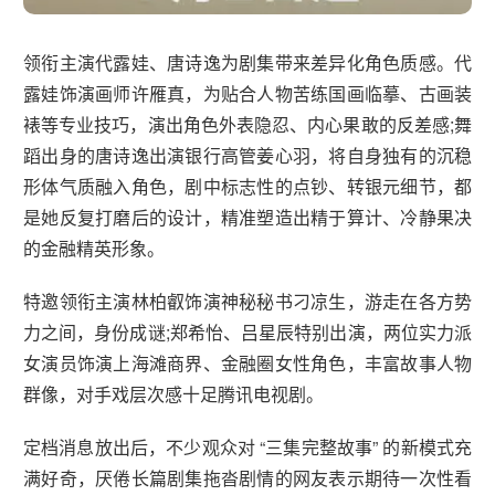
领衔主演代露娃、唐诗逸为剧集带来差异化角色质感。代
露娃饰演画师许雁真，为贴合人物苦练国画临摹、古画装
裱等专业技巧，演出角色外表隐忍、内心果敢的反差感;舞
蹈出身的唐诗逸出演银行高管姜心羽，将自身独有的沉稳
形体气质融入角色，剧中标志性的点钞、转银元细节，都
是她反复打磨后的设计，精准塑造出精于算计、冷静果决
的金融精英形象。
特邀领衔主演林柏叡饰演神秘秘书刁凉生，游走在各方势
力之间，身份成谜;郑希怡、吕星辰特别出演，两位实力派
女演员饰演上海滩商界、金融圈女性角色，丰富故事人物
群像，对手戏层次感十足腾讯电视剧。
定档消息放出后，不少观众对 “三集完整故事” 的新模式充
满好奇，厌倦长篇剧集拖沓剧情的网友表示期待一次性看