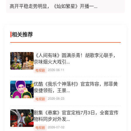
高开平稳走势明显，《灿如繁星》开播一...
相关推荐
《人间有味》圆满杀青！胡歌李沁联手，
京味烟火大戏引...
2026-06-11
电视剧
优酷《我乐个神落村》官宣阵容，邢菲黄
俊捷领衔，王景...
2026-06-23
电视剧
剧集《悬案》官宣定档7月3日，全套宣传
物料同步对外发...
2026-07-02
电视剧