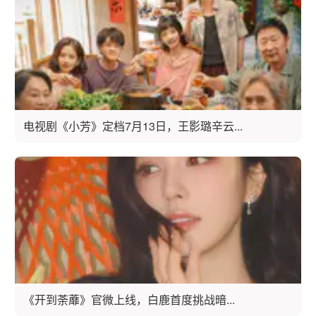
电视剧《小芳》定档7月13日，王影璐辛云...
《开到荼蘼》官微上线，白鹿首度挑战暗...