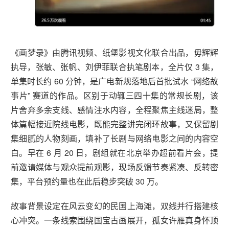
《画梦录》由腾讯视频、纸堡影视文化联合出品，毋辉辉
执导，张敏、张帆、刘伊菲联合执笔剧本，全片仅 3 集，
单集时长约 60 分钟，是广电新规落地后首批试水 “网络故
事片” 赛道的作品。区别于动辄三四十集的常规长剧，该
片舍弃多余支线、感情注水内容，全程聚焦主线迷局，整
体篇幅接近院线电影，既能完整讲完闭环故事，又保留剧
集细腻的人物刻画，填补了长剧与网络电影之间的内容空
白。早在 6 月 20 日，剧组就在北京举办超前看片会，提
前邀请媒体与观众提前观影，现场反馈节奏紧凑、反转密
集，平台预约量也在此后稳步突破 30 万。
故事背景设定在风云变幻的民国上海滩，双线并行搭建核
心冲突。一条线索围绕国宝古画展开，孤女许雁真身怀顶