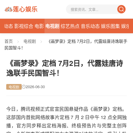
莲心娱乐
星动态
影视综合
电影
电视剧
综艺热点
音乐动态
娱乐图集
娱乐
首页
>
电视剧
>
《画梦录》定档 7月2日，代露娃唐诗逸联手
民国智斗！
《画梦录》定档 7月2日，代露娃唐诗
逸联手民国智斗！
2026-06-30
电视剧
今日，腾讯视频正式官宣民国悬疑作品《画梦录》定档。
这部国内首批网络故事片定档 7 月 2 日中午 12 点全网独
播，官方同步释出定档海报、终极预告片与完整主创阵