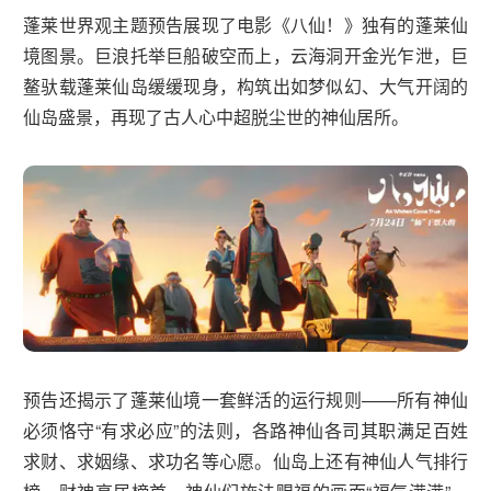
蓬莱世界观主题预告展现了电影《八仙！》独有的蓬莱仙
境图景。巨浪托举巨船破空而上，云海洞开金光乍泄，巨
鳌驮载蓬莱仙岛缓缓现身，构筑出如梦似幻、大气开阔的
仙岛盛景，再现了古人心中超脱尘世的神仙居所。
预告还揭示了蓬莱仙境一套鲜活的运行规则——所有神仙
必须恪守“有求必应”的法则，各路神仙各司其职满足百姓
求财、求姻缘、求功名等心愿。仙岛上还有神仙人气排行