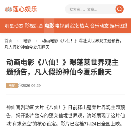
莲心娱乐
讯
明星动态
影视综合
电影
电视剧
综艺热点
音乐动态
娱乐图集
首页
>
电影
>
动画电影《八仙！》曝蓬莱世界观主题预告，
凡人假扮神仙今夏乐翻天
动画电影《八仙！》曝蓬莱世界观主
题预告，凡人假扮神仙今夏乐翻天
2026-06-29
电影
神仙喜剧动画大片《八仙！》日前释出蓬莱世界观主题预
告，揭开影片独有的蓬莱仙境世界观，清晰展现了这片仙
域“有求必应”的核心设定。影片已定档7月24日全国上映。