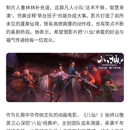
制片人曹林林补充道，这群凡人小队“法术不够，智慧来
凑”，完美诠释“草台班子”也能办成大事。影片打造了前所
未见的蓬莱仙境，既有高燃爽爆的动作戏，也有笑点不断
的喜剧桥段。她表示，希望借影片把“八仙”承载的好运与
福气传递给每一位观众。
作为扎根中华传统文化的动画电影，《八仙！》始终以敬
畏之心深挖“八仙”经典IP。主创团队追本溯源，承袭千年