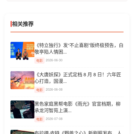
相关推荐
《特立独行》发“不止喜剧”版终极预告，白
敬亭陷人情困...
2026-06-30
电影
《大唐妖探》正式定档 8 月 8 日！六年匠
心打造，国漫...
2026-06-08
电影
黑色家庭黑帮电影《雨光》官宣档期，柳
承龙河智苑上演...
2026-07-08
电影
布拉德·皮特《野兽之心》新剧照发布，人