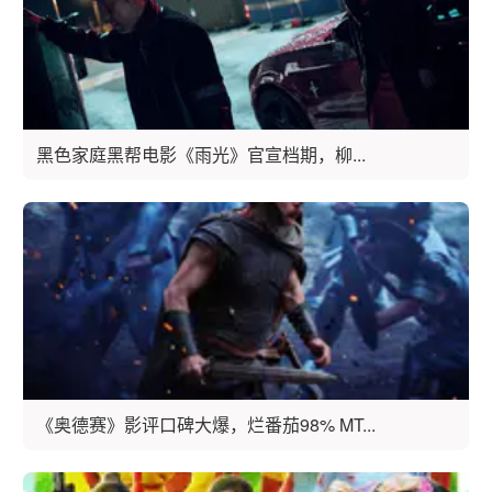
黑色家庭黑帮电影《雨光》官宣档期，柳...
《奥德赛》影评口碑大爆，烂番茄98% MT...