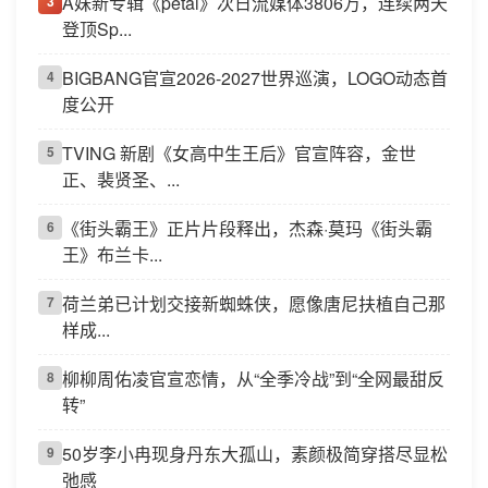
A妹新专辑《petal》次日流媒体3806万，连续两天
3
登顶Sp...
BIGBANG官宣2026-2027世界巡演，LOGO动态首
4
度公开
TVING 新剧《女高中生王后》官宣阵容，金世
5
正、裴贤圣、...
《街头霸王》正片片段释出，杰森·莫玛《街头霸
6
王》布兰卡...
荷兰弟已计划交接新蜘蛛侠，愿像唐尼扶植自己那
7
样成...
柳柳周佑凌官宣恋情，从“全季冷战”到“全网最甜反
8
转”
50岁李小冉现身丹东大孤山，素颜极简穿搭尽显松
9
弛感