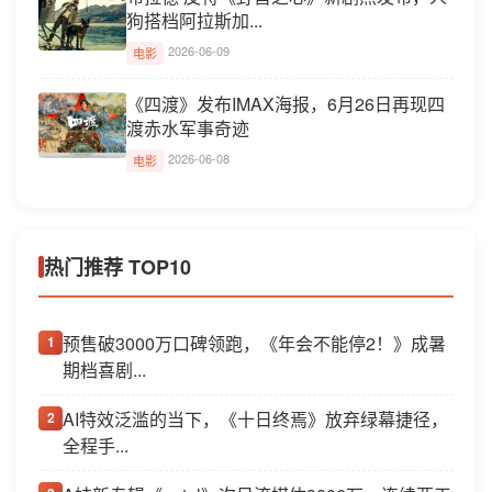
狗搭档阿拉斯加...
2026-06-09
电影
《四渡》发布IMAX海报，6月26日再现四
渡赤水军事奇迹
2026-06-08
电影
热门推荐 TOP10
预售破3000万口碑领跑，《年会不能停2！》成暑
1
期档喜剧...
AI特效泛滥的当下，《十日终焉》放弃绿幕捷径，
2
全程手...