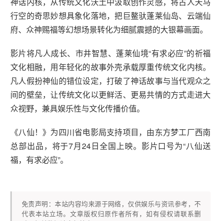
神话内核，从传统文化沃土中汲取创作灵感，将古人天马
行空的奇思妙想具象化落地，把巨鳌驮蓬莱仙岛、云端仙
府、众神赐福等幻想场景转化为细腻震撼的大银幕画面。
影片将凡人成长、市井智慧、蓬莱仙境“有求必应”的祈福
文化相融，用年轻化的故事外壳承载厚重传统文化内核。
凡人假扮神仙的错位设定，打破了神话故事与当代观众之
间的壁垒，让传统文化以更鲜活、更易共情的方式走进大
众视野，兼具娱乐性与文化传播价值。
《八仙！》为四川省电影局支持项目，由东方梦工厂西南
总部出品，将于7月24日全国上映。影片口号为“八仙送
福，有求必应”。
免责声明：本站内容均来源于网络，仅供娱乐与资讯参考，不
代表本站立场。文章版权归原作者所有，如有侵权请联系删