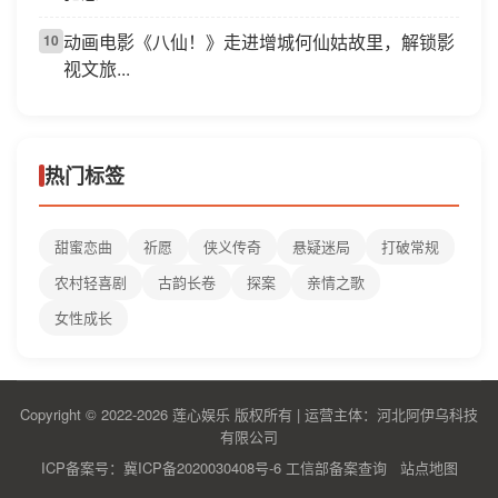
动画电影《八仙！》走进增城何仙姑故里，解锁影
10
视文旅...
热门标签
甜蜜恋曲
祈愿
侠义传奇
悬疑迷局
打破常规
农村轻喜剧
古韵长卷
探案
亲情之歌
女性成长
Copyright © 2022-2026 莲心娱乐 版权所有 | 运营主体：河北阿伊乌科技
有限公司
ICP备案号：冀ICP备2020030408号-6
工信部备案查询
站点地图