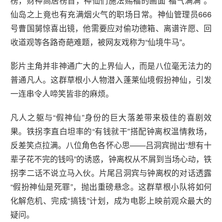
榜，财神高居榜首，神仙们施法赐福的画面“福气满满”。
仙岛之上竟也有充满烟火气的职场日常。神仙管理员666
号曹国舅惊喜出镜，他需要应对偷功德箱、离谱许愿、回
收道观等各路奇葩难题，被网友戏称为“仙境牛马”。
影片主角并非神通广大的上界仙人，而是八位毫无法力的
普通凡人。这群草根小人物潜入蓬莱仙境假扮神仙，引发
一连串令人啼笑皆非的麻烦。
凡人之躯与“假神仙”身份的巨大落差带来极佳的喜剧效
果。铁拐李直白坦率的“有钱就干”搭配钟离权温情救场，
反差笑点拉满。八位角色各怀心思——吕洞宾抛出“想有十
辈子花不完的钱吗”的诱惑，钟离权从不屑到当场心动，铁
拐李二话不说立马入伙。片尾吕洞宾与钟离权的对话透露
“假扮神仙是死罪”，抛出重磅悬念。这群草根小队将如何
化解危机、完成“搞钱”计划，成为电影上映前观众最大的
疑问。