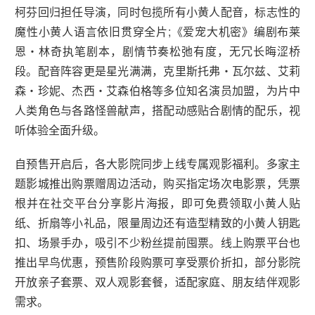
柯芬回归担任导演，同时包揽所有小黄人配音，标志性的
魔性小黄人语言依旧贯穿全片;《爱宠大机密》编剧布莱
恩・林奇执笔剧本，剧情节奏松弛有度，无冗长晦涩桥
段。配音阵容更是星光满满，克里斯托弗・瓦尔兹、艾莉
森・珍妮、杰西・艾森伯格等多位知名演员加盟，为片中
人类角色与各路怪兽献声，搭配动感贴合剧情的配乐，视
听体验全面升级。
自预售开启后，各大影院同步上线专属观影福利。多家主
题影城推出购票赠周边活动，购买指定场次电影票，凭票
根并在社交平台分享影片海报，即可免费领取小黄人贴
纸、折扇等小礼品，限量周边还有造型精致的小黄人钥匙
扣、场景手办，吸引不少粉丝提前囤票。线上购票平台也
推出早鸟优惠，预售阶段购票可享受票价折扣，部分影院
开放亲子套票、双人观影套餐，适配家庭、朋友结伴观影
需求。