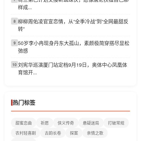
样成...
柳柳周佑凌官宣恋情，从“全季冷战”到“全网最甜反
8
转”
50岁李小冉现身丹东大孤山，素颜极简穿搭尽显松
9
弛感
刘宪华巡演厦门站定档9月19日，奥体中心凤凰体
10
育馆开...
热门标签
甜蜜恋曲
祈愿
侠义传奇
悬疑迷局
打破常规
农村轻喜剧
古韵长卷
探案
亲情之歌