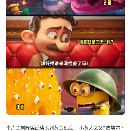
本片主创阵容延续系列黄金班底，“小黄人之父” 皮埃尔・