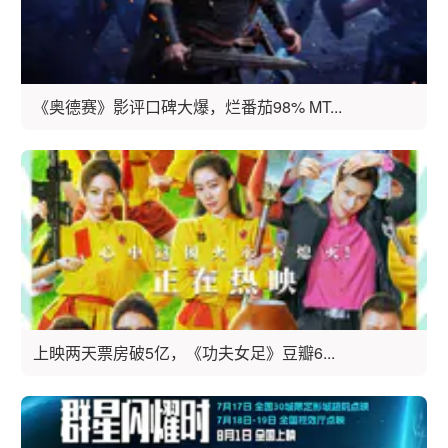
《奥德赛》影评口碑大爆，烂番茄98% MT...
上映两天票房破5亿，《功夫女足》豆瓣6...