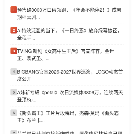
预售破3000万口碑领跑，《年会不能停2！》成暑
1
期档喜剧...
AI特效泛滥的当下，《十日终焉》放弃绿幕捷径，
2
全程手...
TVING 新剧《女高中生王后》官宣阵容，金世
3
正、裴贤圣、...
BIGBANG官宣2026-2027世界巡演，LOGO动态首
4
度公开
A妹新专辑《petal》次日流媒体3806万，连续两天
5
登顶Sp...
《街头霸王》正片片段释出，杰森·莫玛《街头霸
6
王》布兰卡...
荷兰弟已计划交接新蜘蛛侠，愿像唐尼扶植自己那
7