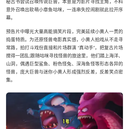
秘古书尝试召唤传说巨兽，本意是为影片寻找主角，不料
意外召唤出软萌小章鱼咕咪，一连串失控闹剧就此拉开序
幕。
预告片中曝光大量高能搞笑片段，完美延续小黄人一贯的
捣蛋特质。为还原怪兽电影真实感，小黄人拍戏从不走寻
常路，拍打斗戏份直接和片场群演 “真动手”，把复古片场
搅得一团乱;跟随咕咪寻找怪兽的旅途里，他们踏上海洋、
山洞，偶遇巨型鲨鱼、粉色怪兔、深海鱼怪等形态各异的
怪兽，庞大巨兽与迷你小黄人形成强烈反差，反差笑点密
集。