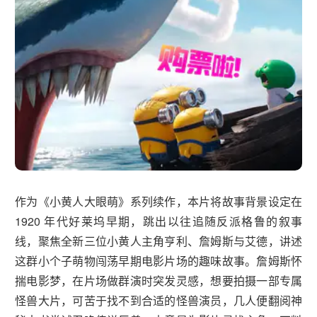
作为《小黄人大眼萌》系列续作，本片将故事背景设定在
1920 年代好莱坞早期，跳出以往追随反派格鲁的叙事
线，聚焦全新三位小黄人主角亨利、詹姆斯与艾德，讲述
这群小个子萌物闯荡早期电影片场的趣味故事。詹姆斯怀
揣电影梦，在片场做群演时突发灵感，想要拍摄一部专属
怪兽大片，可苦于找不到合适的怪兽演员，几人便翻阅神