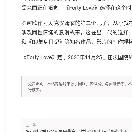
受众面正在拓宽，《Forty Love》选择在
罗密欧作为贝克汉姆家的第二个儿子，从小就
涉及同性情愫的浪漫故事，这在星二代的选择中不算
和《BJ单身日记》等知名作品，影片的制作规格
《Forty Love》定于2026年11月25日
免责声明：本站内容均来源于网络，仅供娱乐与资讯参考，不
行核实。
上一篇
冯小刚《抓特务》票房遇冷，“垃圾观众”旧言论被翻出再...