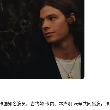
法国知名演员。吉约姆·卡内、本杰明·沃辛共同出演，法