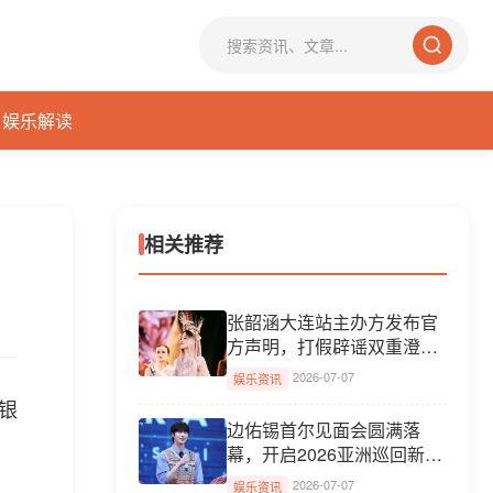
娱乐解读
相关推荐
张韶涵大连站主办方发布官
方声明，打假辟谣双重澄
清...
2026-07-07
娱乐资讯
大银
边佑锡首尔见面会圆满落
幕，开启2026亚洲巡回新篇
章
2026-07-07
娱乐资讯