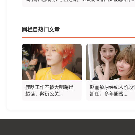
同栏目热门文章
鹿晗工作室被大吧踢出
赵丽颖原经纪人阶段
超话，敷衍公关...
卸任，多年闺蜜...