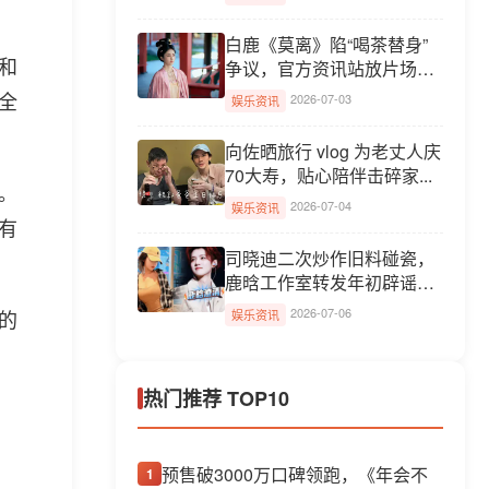
白鹿《莫离》陷“喝茶替身”
c和
争议，官方资讯站放片场花
絮...
责全
2026-07-03
娱乐资讯
向佐晒旅行 vlog 为老丈人庆
70大寿，贴心陪伴击碎家...
。
2026-07-04
娱乐资讯
有
司晓迪二次炒作旧料碰瓷，
鹿晗工作室转发年初辟谣
声...
2026-07-06
的
娱乐资讯
热门推荐 TOP10
预售破3000万口碑领跑，《年会不
1