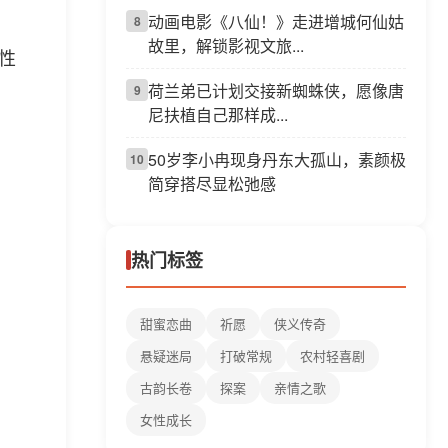
动画电影《八仙！》走进增城何仙姑
8
故里，解锁影视文旅...
感性
荷兰弟已计划交接新蜘蛛侠，愿像唐
9
尼扶植自己那样成...
50岁李小冉现身丹东大孤山，素颜极
10
简穿搭尽显松弛感
热门标签
甜蜜恋曲
祈愿
侠义传奇
悬疑迷局
打破常规
农村轻喜剧
古韵长卷
探案
亲情之歌
女性成长