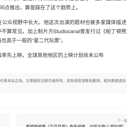
这个时间点推出，算是踩在了这个趋势上。
在公众视野中长大。他这次出演的题材也被多家媒体描述
常见。加上制片方Studiocanal曾发行过《帕丁顿熊
也高于一般的“星二代玩票”。
在法国院线率先上映，全球其他地区的上映计划尚未公布
代表本站立场。文章版权归原作者所有，如有侵权请联系删除，相关数据请自
下一
黄婷婷被曝《万花世界》角色被换，对接方确认“柳如烟”..