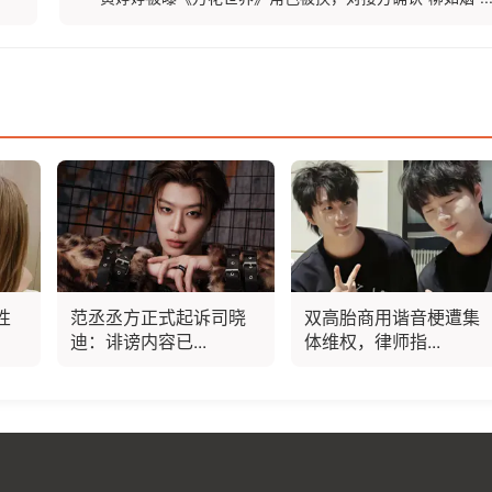
性
范丞丞方正式起诉司晓
双高胎商用谐音梗遭集
迪：诽谤内容已...
体维权，律师指...