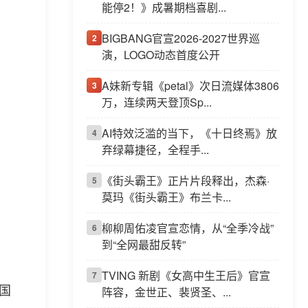
能停2！》成暑期档喜剧...
BIGBANG官宣2026-2027世界巡
2
演，LOGO动态首度公开
A妹新专辑《petal》次日流媒体3806
3
万，连续两天登顶Sp...
AI特效泛滥的当下，《十日终焉》放
4
弃绿幕捷径，全程手...
《街头霸王》正片片段释出，杰森·
5
莫玛《街头霸王》布兰卡...
柳柳周佑凌官宣恋情，从“全季冷战”
6
到“全网最甜反转”
TVING 新剧《女高中生王后》官宣
7
国
阵容，金世正、裴贤圣、...