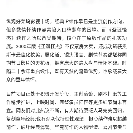
纵观好莱坞影视市场，经典IP续作早已是主流创作方向，
但多数情怀续作容易陷入口碑翻车的困境。而《圣诞怪
杰》续作之所以备受期待，核心在于原版作品的扎实功
底。2000年版《圣诞怪杰》不仅票房大卖，还成功斩获奥
斯卡最佳化妆奖，服化道、镜头语言、剧情节奏都堪称同
期节日影片的天花板，拥有庞大的路人盘与情怀基础。时
隔二十余年重启续作，既有天然的流量优势，也承载着大
众的童年情怀。
目前项目正处于积极开发阶段，主创洽谈、剧本打磨等工
作稳步推进，上映时间、完整演员阵容等更多细节尚未官
宣。网友们对此热议不断，有人期待原班人马完美回归，
复刻童年经典;也有观众保持理性观望，担心续作难以超越
前作，破坏经典滤镜。毕竟前作的人物塑造、喜剧节奏与