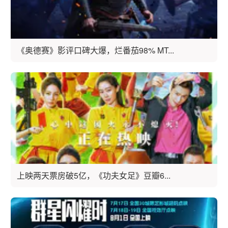
《奥德赛》影评口碑大爆，烂番茄98% MT...
上映两天票房破5亿，《功夫女足》豆瓣6...