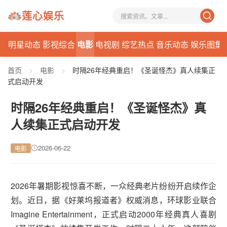
莲心娱乐
讯
明星动态
影视综合
电影
电视剧
综艺热点
音乐动态
娱乐图集
首页
>
电影
>
时隔26年经典重启！《圣诞怪杰》真人续集正
式启动开发
时隔26年经典重启！《圣诞怪杰》真
人续集正式启动开发
2026-06-22
电影
2026年暑期影视惊喜不断，一众经典老片纷纷开启续作企
划。近日，据《好莱坞报道者》权威消息，环球影业联合
Imagine Entertainment，正式启动2000年经典真人喜剧