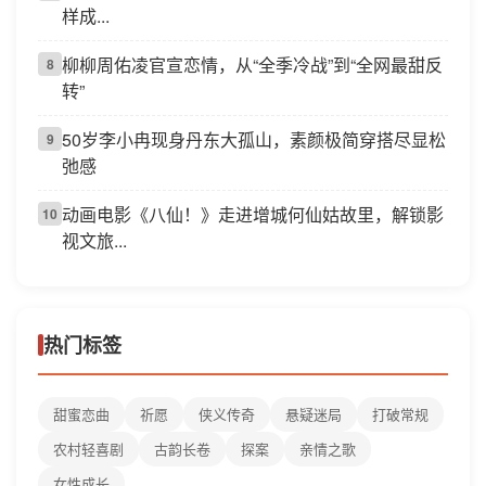
样成...
柳柳周佑凌官宣恋情，从“全季冷战”到“全网最甜反
8
转”
50岁李小冉现身丹东大孤山，素颜极简穿搭尽显松
9
弛感
动画电影《八仙！》走进增城何仙姑故里，解锁影
10
视文旅...
热门标签
甜蜜恋曲
祈愿
侠义传奇
悬疑迷局
打破常规
农村轻喜剧
古韵长卷
探案
亲情之歌
女性成长