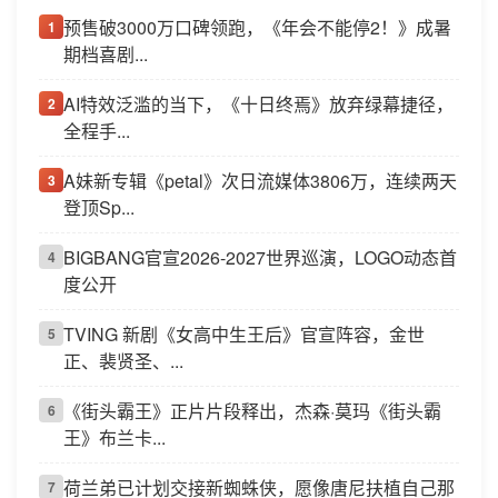
预售破3000万口碑领跑，《年会不能停2！》成暑
1
期档喜剧...
AI特效泛滥的当下，《十日终焉》放弃绿幕捷径，
2
全程手...
A妹新专辑《petal》次日流媒体3806万，连续两天
3
登顶Sp...
BIGBANG官宣2026-2027世界巡演，LOGO动态首
4
度公开
TVING 新剧《女高中生王后》官宣阵容，金世
5
正、裴贤圣、...
《街头霸王》正片片段释出，杰森·莫玛《街头霸
6
王》布兰卡...
荷兰弟已计划交接新蜘蛛侠，愿像唐尼扶植自己那
7