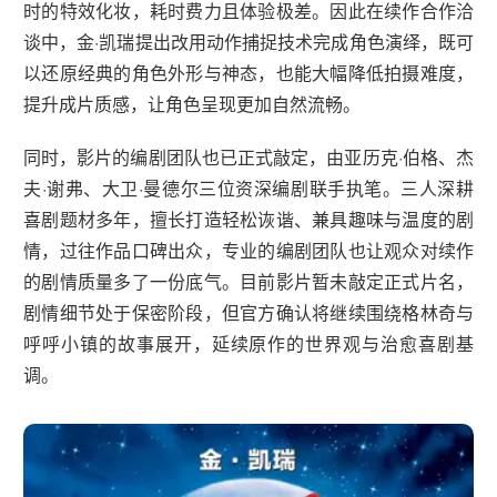
时的特效化妆，耗时费力且体验极差。因此在续作合作洽
谈中，金·凯瑞提出改用动作捕捉技术完成角色演绎，既可
以还原经典的角色外形与神态，也能大幅降低拍摄难度，
提升成片质感，让角色呈现更加自然流畅。
同时，影片的编剧团队也已正式敲定，由亚历克·伯格、杰
夫·谢弗、大卫·曼德尔三位资深编剧联手执笔。三人深耕
喜剧题材多年，擅长打造轻松诙谐、兼具趣味与温度的剧
情，过往作品口碑出众，专业的编剧团队也让观众对续作
的剧情质量多了一份底气。目前影片暂未敲定正式片名，
剧情细节处于保密阶段，但官方确认将继续围绕格林奇与
呼呼小镇的故事展开，延续原作的世界观与治愈喜剧基
调。