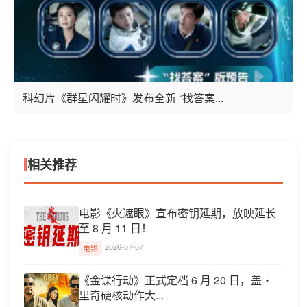
科幻片《群星闪耀时》发布全新 “找答案...
相关推荐
电影《火遮眼》宣布密钥延期，放映延长
至 8 月 11 日！
2026-07-07
电影
《金谍行动》正式定档 6 月 20 日，盖・
里奇硬核动作大...