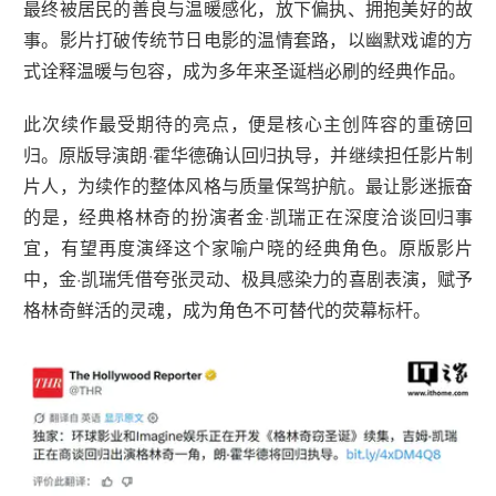
最终被居民的善良与温暖感化，放下偏执、拥抱美好的故
事。影片打破传统节日电影的温情套路，以幽默戏谑的方
式诠释温暖与包容，成为多年来圣诞档必刷的经典作品。
此次续作最受期待的亮点，便是核心主创阵容的重磅回
归。原版导演朗·霍华德确认回归执导，并继续担任影片制
片人，为续作的整体风格与质量保驾护航。最让影迷振奋
的是，经典格林奇的扮演者金·凯瑞正在深度洽谈回归事
宜，有望再度演绎这个家喻户晓的经典角色。原版影片
中，金·凯瑞凭借夸张灵动、极具感染力的喜剧表演，赋予
格林奇鲜活的灵魂，成为角色不可替代的荧幕标杆。