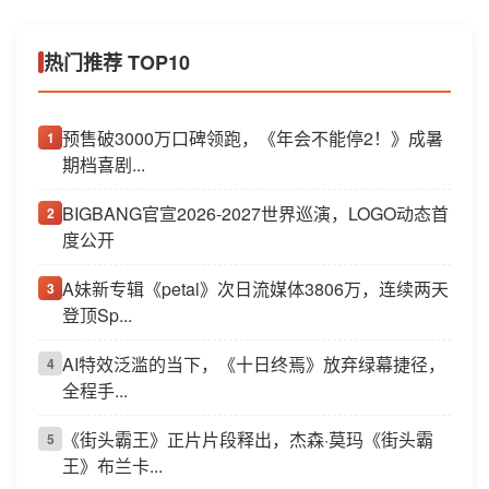
热门推荐 TOP10
预售破3000万口碑领跑，《年会不能停2！》成暑
1
期档喜剧...
BIGBANG官宣2026-2027世界巡演，LOGO动态首
2
度公开
A妹新专辑《petal》次日流媒体3806万，连续两天
3
登顶Sp...
AI特效泛滥的当下，《十日终焉》放弃绿幕捷径，
4
全程手...
《街头霸王》正片片段释出，杰森·莫玛《街头霸
5
王》布兰卡...