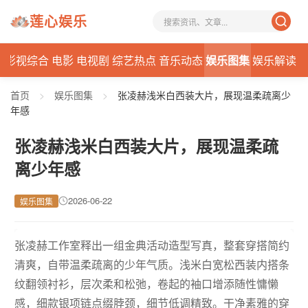
莲心娱乐
态
影视综合
电影
电视剧
综艺热点
音乐动态
娱乐图集
娱乐解读
首页
>
娱乐图集
>
张凌赫浅米白西装大片，展现温柔疏离少
年感
张凌赫浅米白西装大片，展现温柔疏
离少年感
2026-06-22
娱乐图集
张凌赫工作室释出一组金典活动造型写真，整套穿搭简约
清爽，自带温柔疏离的少年气质。浅米白宽松西装内搭条
纹翻领衬衫，层次柔和松弛，卷起的袖口增添随性慵懒
感，细款银项链点缀脖颈，细节低调精致。干净素雅的穿