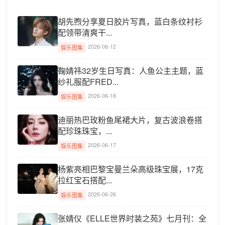
胡先煦分享夏日胶片写真，蓝白条纹衬衫
配领带清爽干...
2026-06-12
娱乐图集
鞠婧祎32岁生日写真：人鱼公主主题，蓝
纱礼服配FRED...
2026-06-18
娱乐图集
迪丽热巴玫粉鱼尾裙大片，复古波浪卷搭
配珍珠珠宝，...
2026-06-17
娱乐图集
杨紫亮相巴黎宝曼兰朵高级珠宝展，17克
拉红宝石搭配...
2026-06-26
娱乐图集
张婧仪《ELLE世界时装之苑》七月刊：全