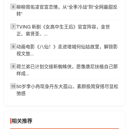
柳柳周佑凌官宣恋情，从“全季冷战”到“全网最甜反
6
转”
TVING 新剧《女高中生王后》官宣阵容，金世
7
正、裴贤圣、...
动画电影《八仙！》走进增城何仙姑故里，解锁影
8
视文旅...
荷兰弟已计划交接新蜘蛛侠，愿像唐尼扶植自己那
9
样成...
50岁李小冉现身丹东大孤山，素颜极简穿搭尽显松
10
弛感
相关推荐