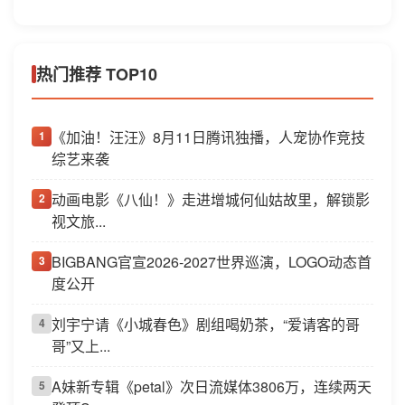
热门推荐 TOP10
《加油！汪汪》8月11日腾讯独播，人宠协作竞技
1
综艺来袭
动画电影《八仙！》走进增城何仙姑故里，解锁影
2
视文旅...
BIGBANG官宣2026-2027世界巡演，LOGO动态首
3
度公开
刘宇宁请《小城春色》剧组喝奶茶，“爱请客的哥
4
哥”又上...
A妹新专辑《petal》次日流媒体3806万，连续两天
5