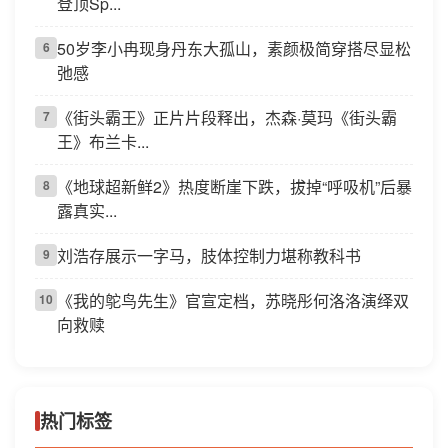
登顶Sp...
50岁李小冉现身丹东大孤山，素颜极简穿搭尽显松
6
弛感
《街头霸王》正片片段释出，杰森·莫玛《街头霸
7
王》布兰卡...
《地球超新鲜2》热度断崖下跌，拔掉“呼吸机”后暴
8
露真实...
刘浩存展示一字马，肢体控制力堪称教科书
9
《我的鸵鸟先生》官宣定档，苏晓彤何洛洛演绎双
10
向救赎
热门标签