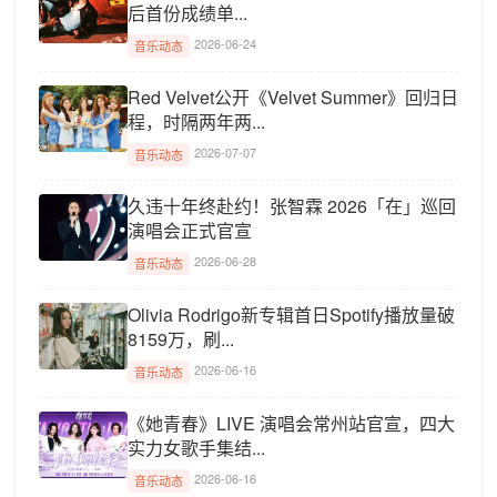
后首份成绩单...
2026-06-24
音乐动态
Red Velvet公开《Velvet Summer》回归日
程，时隔两年两...
2026-07-07
音乐动态
久违十年终赴约！张智霖 2026「在」巡回
演唱会正式官宣
2026-06-28
音乐动态
Olivia Rodrigo新专辑首日Spotify播放量破
8159万，刷...
2026-06-16
音乐动态
《她青春》LIVE 演唱会常州站官宣，四大
实力女歌手集结...
2026-06-16
音乐动态