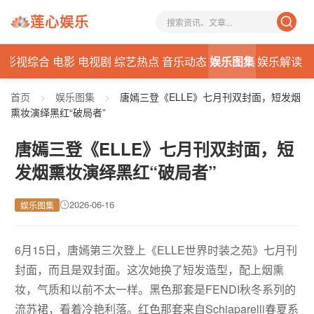
莲心娱乐
态
影视综合
电影
电视剧
综艺热点
音乐动态
娱乐图集
娱乐解读
首页
>
娱乐图集
>
唐嫣三登《ELLE》七月刊双封面，短发烟
熏妆演绎黑红“破局者”
唐嫣三登《ELLE》七月刊双封面，短
发烟熏妆演绎黑红“破局者”
2026-06-16
娱乐图集
6月15日，唐嫣第三次登上《ELLE世界时装之苑》七月刊
封面，而且是双封面。这次她换了短发造型，配上烟熏
妆，气质和以前不太一样。黑色那套是FENDI秋冬系列的
流苏裙，看着冷艳利落。红色那套来自Schiaparelli春夏系