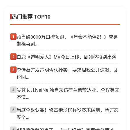
热门推荐 TOP10
预售破3000万口碑领跑，《年会不能停2！》成暑
1
期档喜剧...
白鹿《透明爱人》MV今日上线，周翊然特别出演
2
李佳薇方发声明否认抄袭，要求周锐公开道歉，周
3
锐回...
吴尊女儿NeiNei独自采访荷兰弟赞达亚，全程英文
4
不怯...
当庭全盘认罪！修杰楷涉逃兵役案求缓刑，检方态
5
度坚...
AI特效泛滥的当下，《十日终焉》放弃绿幕捷径，
6