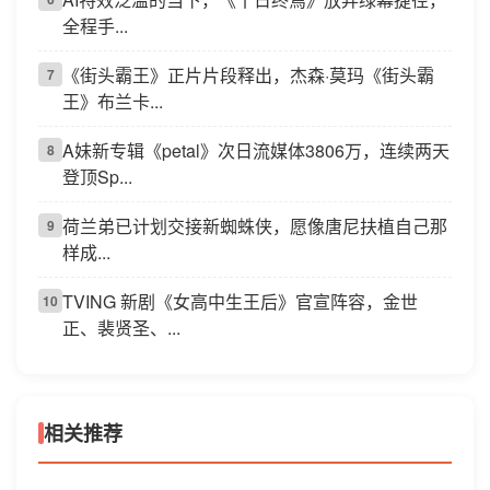
全程手...
《街头霸王》正片片段释出，杰森·莫玛《街头霸
7
王》布兰卡...
A妹新专辑《petal》次日流媒体3806万，连续两天
8
登顶Sp...
荷兰弟已计划交接新蜘蛛侠，愿像唐尼扶植自己那
9
样成...
TVING 新剧《女高中生王后》官宣阵容，金世
10
正、裴贤圣、...
相关推荐