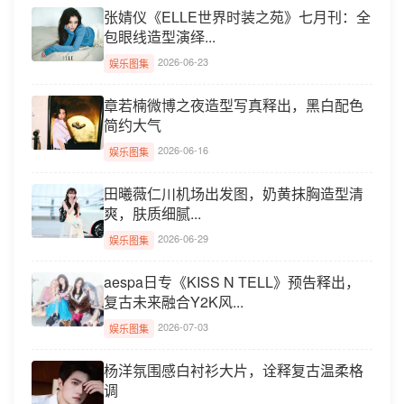
张婧仪《ELLE世界时装之苑》七月刊：全
包眼线造型演绎...
2026-06-23
娱乐图集
章若楠微博之夜造型写真释出，黑白配色
简约大气
2026-06-16
娱乐图集
田曦薇仁川机场出发图，奶黄抹胸造型清
爽，肤质细腻...
2026-06-29
娱乐图集
aespa日专《KISS N TELL》预告释出，
复古未来融合Y2K风...
2026-07-03
娱乐图集
杨洋氛围感白衬衫大片，诠释复古温柔格
调