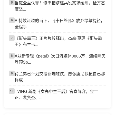
当庭全盘认罪！修杰楷涉逃兵役案求缓刑，检方态
5
度坚...
AI特效泛滥的当下，《十日终焉》放弃绿幕捷径，
6
全程手...
《街头霸王》正片片段释出，杰森·莫玛《街头霸
7
王》布兰卡...
A妹新专辑《petal》次日流媒体3806万，连续两天
8
登顶Sp...
荷兰弟已计划交接新蜘蛛侠，愿像唐尼扶植自己那
9
样成...
TVING 新剧《女高中生王后》官宣阵容，金世
10
正、裴贤圣、...