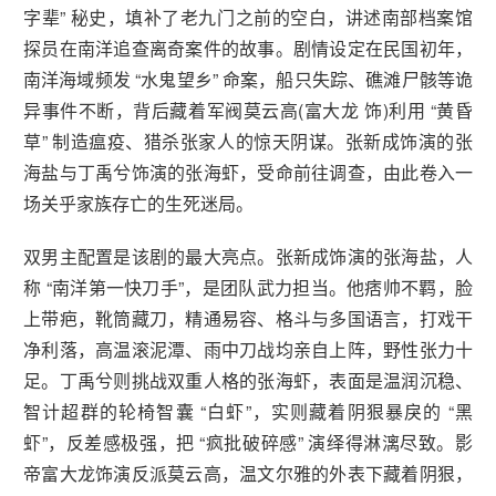
字辈” 秘史，填补了老九门之前的空白，讲述南部档案馆
探员在南洋追查离奇案件的故事。剧情设定在民国初年，
南洋海域频发 “水鬼望乡” 命案，船只失踪、礁滩尸骸等诡
异事件不断，背后藏着军阀莫云高(富大龙 饰)利用 “黄昏
草” 制造瘟疫、猎杀张家人的惊天阴谋。张新成饰演的张
海盐与丁禹兮饰演的张海虾，受命前往调查，由此卷入一
场关乎家族存亡的生死迷局。
双男主配置是该剧的最大亮点。张新成饰演的张海盐，人
称 “南洋第一快刀手”，是团队武力担当。他痞帅不羁，脸
上带疤，靴筒藏刀，精通易容、格斗与多国语言，打戏干
净利落，高温滚泥潭、雨中刀战均亲自上阵，野性张力十
足。丁禹兮则挑战双重人格的张海虾，表面是温润沉稳、
智计超群的轮椅智囊 “白虾”，实则藏着阴狠暴戾的 “黑
虾”，反差感极强，把 “疯批破碎感” 演绎得淋漓尽致。影
帝富大龙饰演反派莫云高，温文尔雅的外表下藏着阴狠，