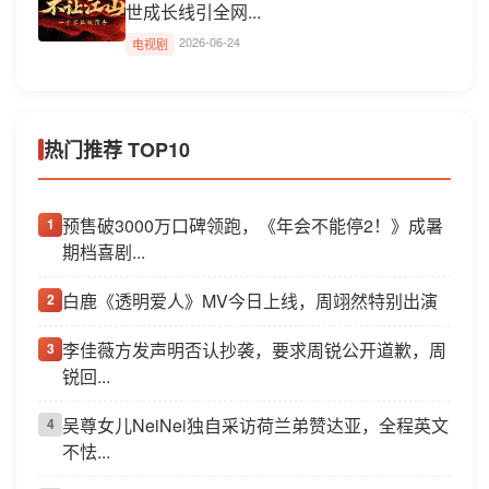
世成长线引全网...
2026-06-24
电视剧
热门推荐 TOP10
预售破3000万口碑领跑，《年会不能停2！》成暑
1
期档喜剧...
白鹿《透明爱人》MV今日上线，周翊然特别出演
2
李佳薇方发声明否认抄袭，要求周锐公开道歉，周
3
锐回...
吴尊女儿NeiNei独自采访荷兰弟赞达亚，全程英文
4
不怯...