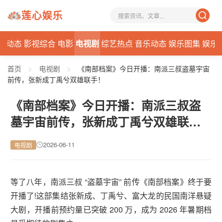
莲心娱乐
星动态
影视综合
电影
电视剧
综艺热点
音乐动态
娱乐图集
娱乐
首页
>
电视剧
>
《南部档案》今日开播：南派三叔盗墓宇宙
前传，张新成丁禹兮双雄联手！
《南部档案》今日开播：南派三叔盗
墓宇宙前传，张新成丁禹兮双雄联
手！
2026-06-11
电视剧
等了八年，南派三叔 “盗墓宇宙” 前传《南部档案》终于要
开播了!这部集结张新成、丁禹兮、富大龙的民国南洋悬疑
大剧，开播前预约量已突破 200 万，成为 2026 年暑期档