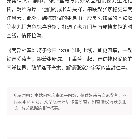
兄弟情义。剧中，张海盐与张海虾从互相试探到生死相
托，羁绊深厚，他们的成长与抉择，串联起张家秘史与南
洋风云。此外，韩栋饰演的张启山、应昊茗饰演的齐铁嘴
等老九门角色惊喜登场，打通了老九门与南部档案馆的时
空线，情怀拉满。
《南部档案》将于今日 18:00 准时上线，首更四集，一起
锁定爱奇艺，跟着张新成、丁禹兮一起，走进神秘诡谲的
南洋世界，破解连环奇案，解锁张家海字辈的尘封往事。
免责声明：本站内容均来源于网络，仅供娱乐与资讯参考，不
代表本站立场。文章版权归原作者所有，如有侵权请联系删
除，相关数据请自行核实。