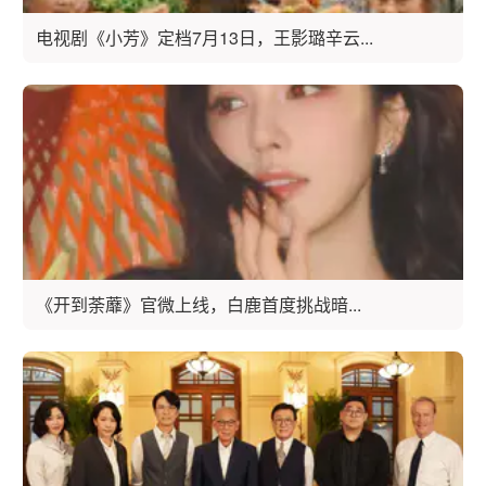
电视剧《小芳》定档7月13日，王影璐辛云...
《开到荼蘼》官微上线，白鹿首度挑战暗...