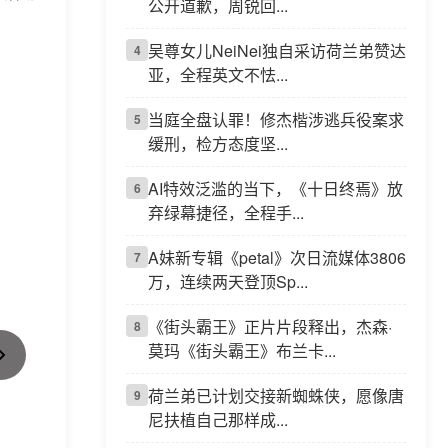
公开道歉，周锐回...
吴尊女儿NeiNei独自采访荷兰弟赞达
4
亚，全程英文不怯...
当庭全盘认罪！修杰楷涉逃兵役案求
5
缓刑，检方态度坚...
AI特效泛滥的当下，《十日终焉》放
6
弃绿幕捷径，全程手...
A妹新专辑《petal》次日流媒体3806
7
万，连续两天登顶Sp...
《街头霸王》正片片段释出，杰森·
8
莫玛《街头霸王》布兰卡...
荷兰弟已计划交接新蜘蛛侠，愿像唐
9
尼扶植自己那样成...