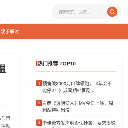
娱乐解读
热门推荐 TOP10
温
预售破3000万口碑领跑，《年会不
1
能停2！》成暑期档喜剧...
白鹿《透明爱人》MV今日上线，周
2
翊然特别出演
钻与暗
李佳薇方发声明否认抄袭，要求周锐
3
。活动