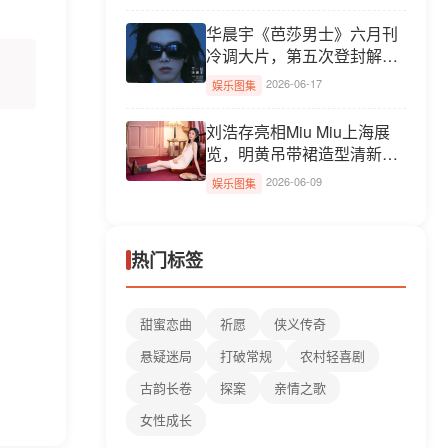
华晨宇《芭莎男士》六月刊
冷调大片，第五次登封解锁
双...
2026-06-17
娱乐图集
刘浩存亮相Miu Miu上海展
览，明黄吊带裙造型清新灵
动
2026-06-09
娱乐图集
热门标签
甜蜜恋曲
祈愿
侠义传奇
悬疑迷局
打破常规
农村轻喜剧
古韵长卷
探案
亲情之歌
女性成长