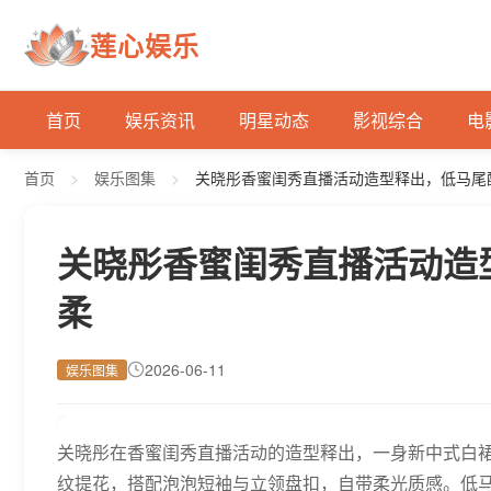
莲心娱乐
首页
娱乐资讯
明星动态
影视综合
电
首页
>
娱乐图集
>
关晓彤香蜜闺秀直播活动造型释出，低马尾
关晓彤香蜜闺秀直播活动造
柔
2026-06-11
娱乐图集
关晓彤在香蜜闺秀直播活动的造型释出，一身新中式白
纹提花，搭配泡泡短袖与立领盘扣，自带柔光质感。低