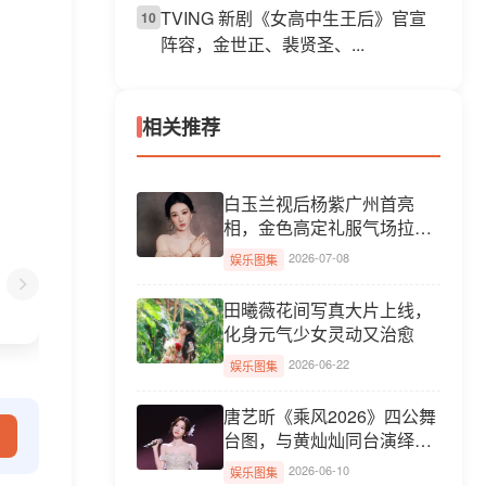
TVING 新剧《女高中生王后》官宣
10
阵容，金世正、裴贤圣、...
相关推荐
白玉兰视后杨紫广州首亮
相，金色高定礼服气场拉
满！
2026-07-08
娱乐图集
田曦薇花间写真大片上线，
化身元气少女灵动又治愈
2026-06-22
娱乐图集
唐艺昕《乘风2026》四公舞
台图，与黄灿灿同台演绎
《雪人...
2026-06-10
娱乐图集