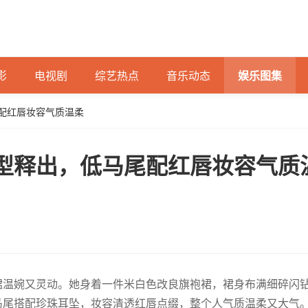
影
电视剧
综艺热点
音乐动态
娱乐图集
配红唇妆容气质温柔
型释出，低马尾配红唇妆容气质
裙温婉又灵动。她身着一件米白色改良旗袍裙，裙身布满细碎闪
马尾搭配珍珠耳坠，妆容清透红唇点缀，整个人气质温柔又大气