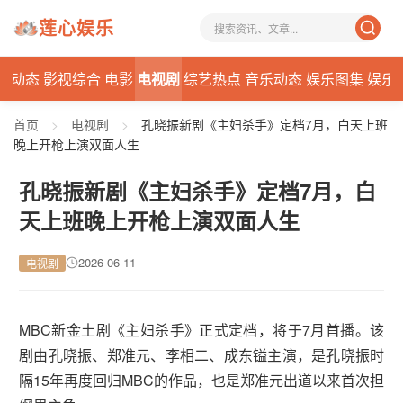
莲心娱乐
星动态
影视综合
电影
电视剧
综艺热点
音乐动态
娱乐图集
娱乐
首页
>
电视剧
>
孔晓振新剧《主妇杀手》定档7月，白天上班
晚上开枪上演双面人生
孔晓振新剧《主妇杀手》定档7月，白
天上班晚上开枪上演双面人生
2026-06-11
电视剧
MBC新金土剧《主妇杀手》正式定档，将于7月首播。该
剧由孔晓振、郑准元、李相二、成东镒主演，是孔晓振时
隔15年再度回归MBC的作品，也是郑准元出道以来首次担