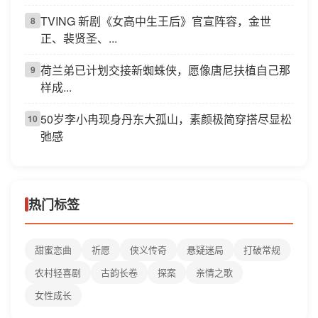
TVING 新剧《女高中生王后》官宣阵容，金世
8
正、裴贤圣、...
荷兰弟已计划交接新蜘蛛侠，愿像唐尼扶植自己那
9
样成...
50岁李小冉现身丹东大孤山，素颜极简穿搭尽显松
10
弛感
热门标签
甜蜜恋曲
祈愿
侠义传奇
悬疑迷局
打破常规
农村轻喜剧
古韵长卷
探案
亲情之歌
女性成长