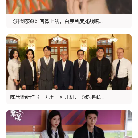
《开到荼蘼》官微上线，白鹿首度挑战暗...
陈茂贤新作《一九七一》开机，《破·地狱...