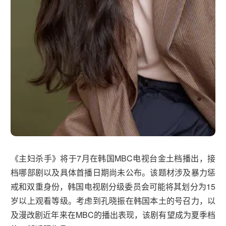
《主妇杀手》将于7月在韩国MBC电视台金土档播出，接
档哪部剧以及具体首播日期尚未公布。该题材涉及暴力惩
戒和双重身份，韩国电视剧分级委员会可能将其划分为15
岁以上观看等级。考虑到孔晓振在韩国本土的号召力，以
及漫改剧近年来在MBC的播出表现，该剧有望成为夏季档