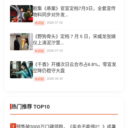
剧集《悬案》官宣定档7月3日，全套宣传
物料同步对外发...
2026-07-02
电视剧
《野狗骨头》定档 7 月 5 日，宋威龙张婧
仪上演泥泞里...
2026-07-03
电视剧
《千香》开播次日云合市占6.8%，零宣发
空降仍稳守大盘
2026-06-30
电视剧
热门推荐 TOP10
预售破3000万口碑领跑，《年会不能停2！》成暑
1