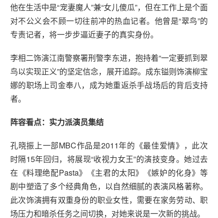
他在生活中是“宠妻魔人”兼“女儿傻瓜”，但在工作上是个面
对不公义会不顾一切往前冲的热血记者。他曾是“翠鸟”的
专责记者，将一步步逼近妻子的真实身份。
李相二饰演江南警察署刑警李东进，抱持着“一定要抓到翠
鸟以实现正义”的坚定信念，展开追踪。成东镒则饰演柳宝
娜的职场上司金奉八，成为她重返杀手战场后的背后支持
者。
阵容看点：实力派演员集结
孔晓振上一部MBC作品是2011年的《最佳爱情》，此次
时隔15年回归，将展现“收视力女王”的演技变身。她过去
在《料理绝配Pasta》《主君的太阳》《嫉妒的化身》等
剧中塑造了多个经典角色，以自然细腻的表演风格著称。
此次饰演拥有双重身份的职业女性，需要在家务劳动、职
场压力和暗杀任务之间切换，对她来说是一次新的挑战。