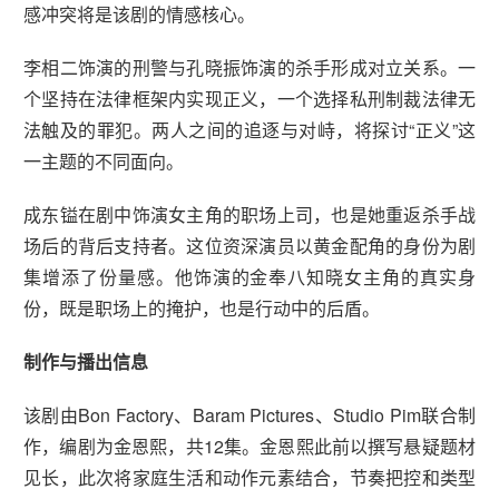
感冲突将是该剧的情感核心。
李相二饰演的刑警与孔晓振饰演的杀手形成对立关系。一
个坚持在法律框架内实现正义，一个选择私刑制裁法律无
法触及的罪犯。两人之间的追逐与对峙，将探讨“正义”这
一主题的不同面向。
成东镒在剧中饰演女主角的职场上司，也是她重返杀手战
场后的背后支持者。这位资深演员以黄金配角的身份为剧
集增添了份量感。他饰演的金奉八知晓女主角的真实身
份，既是职场上的掩护，也是行动中的后盾。
制作与播出信息
该剧由Bon Factory、Baram Pictures、Studio Pim联合制
作，编剧为金恩熙，共12集。金恩熙此前以撰写悬疑题材
见长，此次将家庭生活和动作元素结合，节奏把控和类型