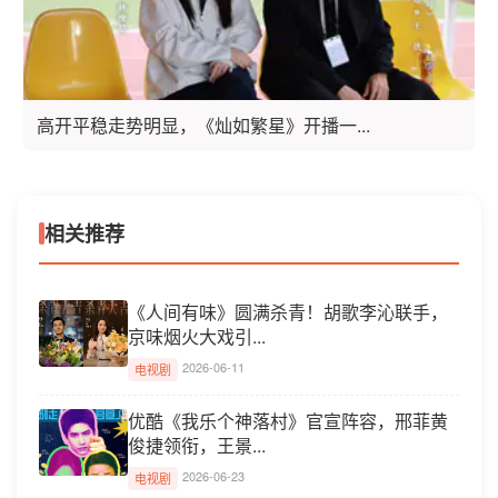
高开平稳走势明显，《灿如繁星》开播一...
相关推荐
《人间有味》圆满杀青！胡歌李沁联手，
京味烟火大戏引...
2026-06-11
电视剧
优酷《我乐个神落村》官宣阵容，邢菲黄
俊捷领衔，王景...
2026-06-23
电视剧