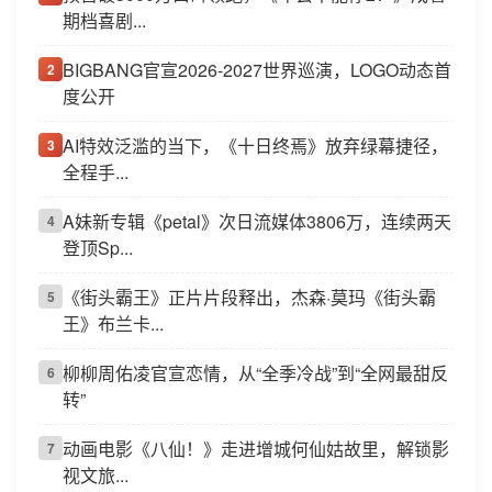
期档喜剧...
BIGBANG官宣2026-2027世界巡演，LOGO动态首
2
度公开
AI特效泛滥的当下，《十日终焉》放弃绿幕捷径，
3
全程手...
A妹新专辑《petal》次日流媒体3806万，连续两天
4
登顶Sp...
《街头霸王》正片片段释出，杰森·莫玛《街头霸
5
王》布兰卡...
柳柳周佑凌官宣恋情，从“全季冷战”到“全网最甜反
6
转”
动画电影《八仙！》走进增城何仙姑故里，解锁影
7
视文旅...