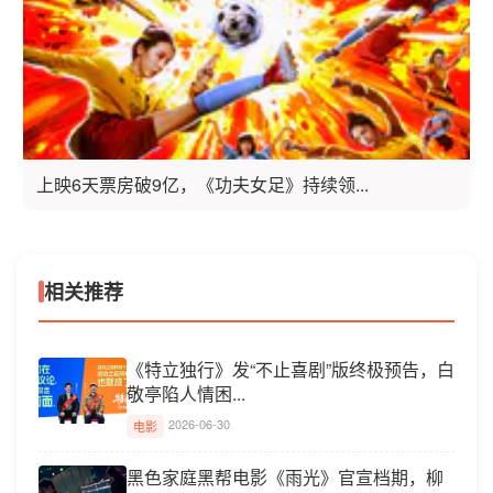
上映6天票房破9亿，《功夫女足》持续领...
相关推荐
《特立独行》发“不止喜剧”版终极预告，白
敬亭陷人情困...
2026-06-30
电影
黑色家庭黑帮电影《雨光》官宣档期，柳