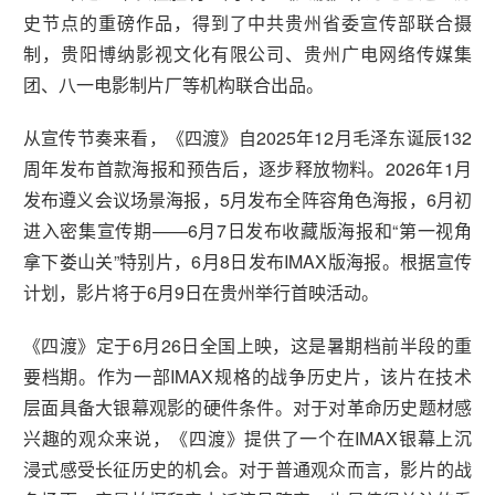
史节点的重磅作品，得到了中共贵州省委宣传部联合摄
制，贵阳博纳影视文化有限公司、贵州广电网络传媒集
团、八一电影制片厂等机构联合出品。
从宣传节奏来看，《四渡》自2025年12月毛泽东诞辰132
周年发布首款海报和预告后，逐步释放物料。2026年1月
发布遵义会议场景海报，5月发布全阵容角色海报，6月初
进入密集宣传期——6月7日发布收藏版海报和“第一视角
拿下娄山关”特别片，6月8日发布IMAX版海报。根据宣传
计划，影片将于6月9日在贵州举行首映活动。
《四渡》定于6月26日全国上映，这是暑期档前半段的重
要档期。作为一部IMAX规格的战争历史片，该片在技术
层面具备大银幕观影的硬件条件。对于对革命历史题材感
兴趣的观众来说，《四渡》提供了一个在IMAX银幕上沉
浸式感受长征历史的机会。对于普通观众而言，影片的战