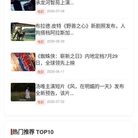
承龙河智苑上演...
2026-07-08
电影
布拉德·皮特《野兽之心》新剧照发布，人
狗搭档阿拉斯加...
2026-06-09
电影
《蜘蛛侠：崭新之日》内地定档7月29
日，全球领先上映
2026-06-11
电影
汤唯主演短片《风，在明媚的一天》发布
全新预告，该片...
2026-07-02
电影
热门推荐 TOP10