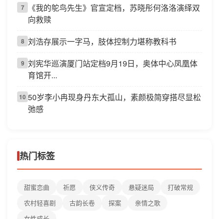
《我的鸵鸟先生》官宣定档，苏晓彤何洛洛演绎双
7
向救赎
刘浩存展示一字马，肢体控制力堪称教科书
8
刘宪华巡演厦门站定档9月19日，奥体中心凤凰体
9
育馆开...
50岁李小冉现身丹东大孤山，素颜极简穿搭尽显松
10
弛感
热门标签
甜蜜恋曲
祈愿
侠义传奇
悬疑迷局
打破常规
农村轻喜剧
古韵长卷
探案
亲情之歌
女性成长