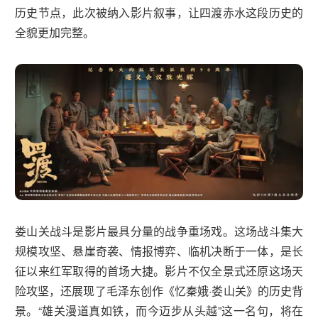
历史节点，此次被纳入影片叙事，让四渡赤水这段历史的
全貌更加完整。
娄山关战斗是影片最具分量的战争重场戏。这场战斗集大
规模攻坚、悬崖奇袭、情报博弈、临机决断于一体，是长
征以来红军取得的首场大捷。影片不仅全景式还原这场天
险攻坚，还展现了毛泽东创作《忆秦娥·娄山关》的历史背
景。“雄关漫道真如铁，而今迈步从头越”这一名句，将在