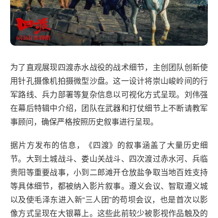
为了直观展现四渡赤水战役的战术细节，主创团队创新使
用针孔摄像机拍摄微型沙盘。这一设计将崇山峻岭间的行
军路线、兵力部署等复杂信息以可视化方式呈现。刘伟强
在幕后特辑中介绍，团队在武器和打仗细节上不断请教军
事顾问，确保严格按照历史叙事进行呈现。
据片方发布的信息，《四渡》的叙事涵盖了大量历史细
节。大到土城战斗、娄山关战斗、四次渡过赤水河、兵临
贵阳等重要战事，小到二郎滩开仓放盐争取当地百姓支持
等具体细节，都被纳入影片叙事。遵义会议、智取遵义城
以及使毛泽东进入新“三人团”的苟坝会议，也是首次以影
像方式呈现在大银幕上。这些此前较少被影视作品触及的