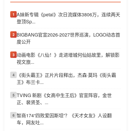
A妹新专辑《petal》次日流媒体3806万，连续两天
1
登顶Sp...
BIGBANG官宣2026-2027世界巡演，LOGO动态首
2
度公开
动画电影《八仙！》走进增城何仙姑故里，解锁影
3
视文旅...
《街头霸王》正片片段释出，杰森·莫玛《街头霸
4
王》布兰卡...
TVING 新剧《女高中生王后》官宣阵容，金世
5
正、裴贤圣、...
智商174“四败爱因斯坦”？《天才女友》人设翻
6
车，网友吐...