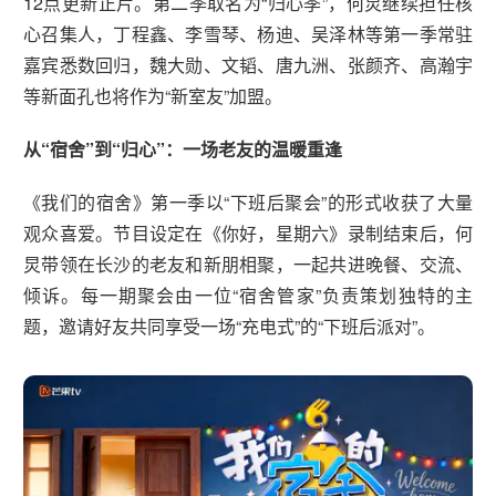
12点更新正片。第二季取名为“归心季”，何炅继续担任核
心召集人，丁程鑫、李雪琴、杨迪、吴泽林等第一季常驻
嘉宾悉数回归，魏大勋、文韬、唐九洲、张颜齐、高瀚宇
等新面孔也将作为“新室友”加盟。
从“宿舍”到“归心”：一场老友的温暖重逢
《我们的宿舍》第一季以“下班后聚会”的形式收获了大量
观众喜爱。节目设定在《你好，星期六》录制结束后，何
炅带领在长沙的老友和新朋相聚，一起共进晚餐、交流、
倾诉。每一期聚会由一位“宿舍管家”负责策划独特的主
题，邀请好友共同享受一场“充电式”的“下班后派对”。