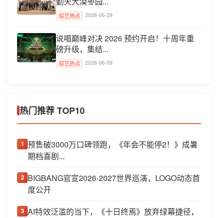
勤天大漠枣园...
2026-06-29
综艺热点
说唱巅峰对决 2026 预约开启！十周年重
磅升级，集结...
2026-06-09
综艺热点
热门推荐 TOP10
预售破3000万口碑领跑，《年会不能停2！》成暑
1
期档喜剧...
BIGBANG官宣2026-2027世界巡演，LOGO动态首
2
度公开
AI特效泛滥的当下，《十日终焉》放弃绿幕捷径，
3