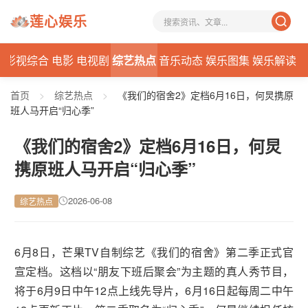
莲心娱乐
态
影视综合
电影
电视剧
综艺热点
音乐动态
娱乐图集
娱乐解读
首页
>
综艺热点
>
《我们的宿舍2》定档6月16日，何炅携原
班人马开启“归心季”
《我们的宿舍2》定档6月16日，何炅
携原班人马开启“归心季”
2026-06-08
综艺热点
6月8日，芒果TV自制综艺《我们的宿舍》第二季正式官
宣定档。这档以“朋友下班后聚会”为主题的真人秀节目，
将于6月9日中午12点上线先导片，6月16日起每周二中午