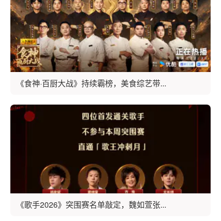
《食神·百厨大战》持续霸榜，美食综艺带...
《歌手2026》突围赛名单敲定，魏如萱张...