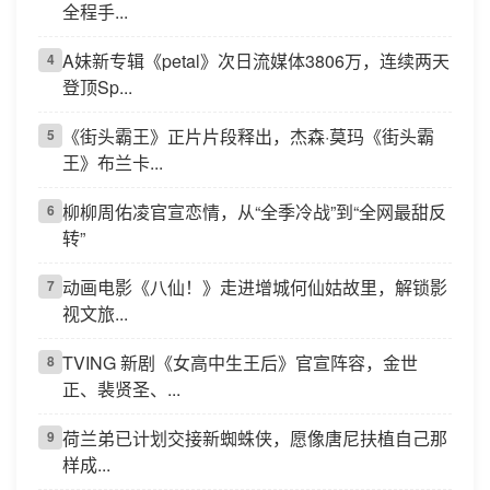
全程手...
A妹新专辑《petal》次日流媒体3806万，连续两天
4
登顶Sp...
《街头霸王》正片片段释出，杰森·莫玛《街头霸
5
王》布兰卡...
柳柳周佑凌官宣恋情，从“全季冷战”到“全网最甜反
6
转”
动画电影《八仙！》走进增城何仙姑故里，解锁影
7
视文旅...
TVING 新剧《女高中生王后》官宣阵容，金世
8
正、裴贤圣、...
荷兰弟已计划交接新蜘蛛侠，愿像唐尼扶植自己那
9
样成...