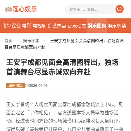
莲心娱乐
态
影视综合
电影
电视剧
综艺热点
音乐动态
娱乐图集
娱乐解读
首页
>
娱乐图集
>
王安宇成都见面会高清图释出，独场首演
舞台尽显赤诚双向奔赴
王安宇成都见面会高清图释出，独场
首演舞台尽显赤诚双向奔赴
2026-06-03
娱乐图集
王安宇首场个人粉丝见面会落地成都金融城演艺中心，见
面会定名「宇你相见」，官方透露本场大概率为独场活
动。经过长时间筹备的现场凭借用心编排收获大量好评。
演出以架子鼓独奏拉开序幕，九首全开麦曲目覆盖多种曲