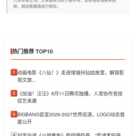
除，相关数据请自行核实。
热门推荐 TOP10
动画电影《八仙！》走进增城何仙姑故里，解锁影
1
视文旅...
《加油！汪汪》8月11日腾讯独播，人宠协作竞技
2
综艺来袭
BIGBANG官宣2026-2027世界巡演，LOGO动态首
3
度公开
刘宇宁请《小城春色》剧组喝奶茶，“爱请客的哥
4