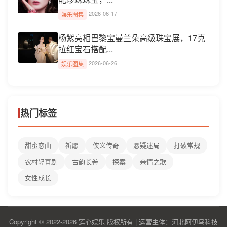
2026-06-17
娱乐图集
杨紫亮相巴黎宝曼兰朵高级珠宝展，17克
拉红宝石搭配...
2026-06-26
娱乐图集
热门标签
甜蜜恋曲
祈愿
侠义传奇
悬疑迷局
打破常规
农村轻喜剧
古韵长卷
探案
亲情之歌
女性成长
Copyright © 2022-2026 莲心娱乐 版权所有 | 运营主体：河北阿伊乌科技