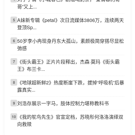
哥”又上...
A妹新专辑《petal》次日流媒体3806万，连续两天
5
登顶Sp...
50岁李小冉现身丹东大孤山，素颜极简穿搭尽显松
6
弛感
《街头霸王》正片片段释出，杰森·莫玛《街头霸
7
王》布兰卡...
《地球超新鲜2》热度断崖下跌，拔掉“呼吸机”后暴
8
露真实...
刘浩存展示一字马，肢体控制力堪称教科书
9
《我的鸵鸟先生》官宣定档，苏晓彤何洛洛演绎双
10
向救赎