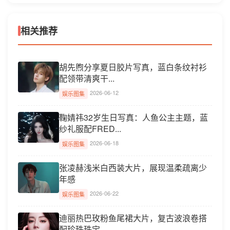
相关推荐
胡先煦分享夏日胶片写真，蓝白条纹衬衫
配领带清爽干...
2026-06-12
娱乐图集
鞠婧祎32岁生日写真：人鱼公主主题，蓝
纱礼服配FRED...
2026-06-18
娱乐图集
张凌赫浅米白西装大片，展现温柔疏离少
年感
2026-06-22
娱乐图集
迪丽热巴玫粉鱼尾裙大片，复古波浪卷搭
配珍珠珠宝，...