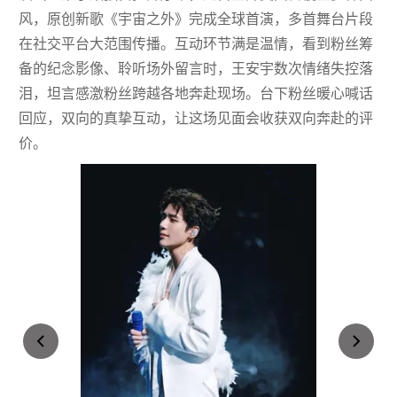
风，原创新歌《宇宙之外》完成全球首演，多首舞台片段
在社交平台大范围传播。互动环节满是温情，看到粉丝筹
备的纪念影像、聆听场外留言时，王安宇数次情绪失控落
泪，坦言感激粉丝跨越各地奔赴现场。台下粉丝暖心喊话
回应，双向的真挚互动，让这场见面会收获双向奔赴的评
价。