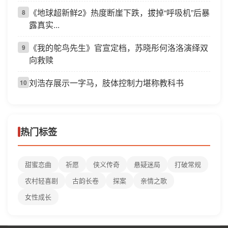
《地球超新鲜2》热度断崖下跌，拔掉“呼吸机”后暴
8
露真实...
《我的鸵鸟先生》官宣定档，苏晓彤何洛洛演绎双
9
向救赎
刘浩存展示一字马，肢体控制力堪称教科书
10
热门标签
甜蜜恋曲
祈愿
侠义传奇
悬疑迷局
打破常规
农村轻喜剧
古韵长卷
探案
亲情之歌
女性成长