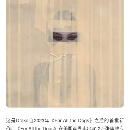
这是Drake自2023年《For All the Dogs》之后的首批新
作。《For All the Dogs》在美国首周卖出40.2万张等效专