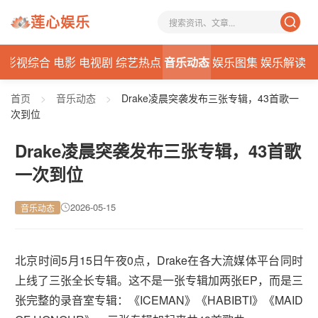
莲心娱乐
态
影视综合
电影
电视剧
综艺热点
音乐动态
娱乐图集
娱乐解读
首页
>
音乐动态
>
Drake凌晨突袭发布三张专辑，43首歌一
次到位
Drake凌晨突袭发布三张专辑，43首歌
一次到位
2026-05-15
音乐动态
北京时间5月15日午夜0点，Drake在各大流媒体平台同时
上线了三张全长专辑。这不是一张专辑加两张EP，而是三
张完整的录音室专辑：《ICEMAN》《HABIBTI》《MAID