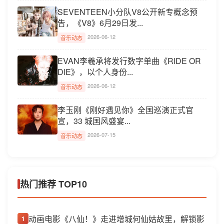
SEVENTEEN小分队V8公开新专概念预
告，《V8》6月29日发...
2026-06-12
音乐动态
EVAN李羲承将发行数字单曲《RIDE OR
DIE》，以个人身份...
2026-06-12
音乐动态
李玉刚《刚好遇见你》全国巡演正式官
宣，33 城国风盛宴...
2026-07-15
音乐动态
热门推荐 TOP10
动画电影《八仙！》走进增城何仙姑故里，解锁影
1