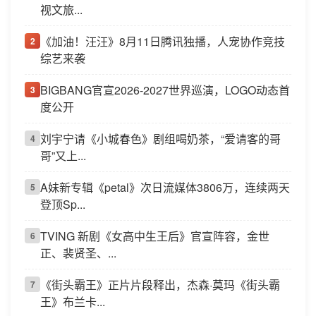
视文旅...
《加油！汪汪》8月11日腾讯独播，人宠协作竞技
2
综艺来袭
BIGBANG官宣2026-2027世界巡演，LOGO动态首
3
度公开
刘宇宁请《小城春色》剧组喝奶茶，“爱请客的哥
4
哥”又上...
A妹新专辑《petal》次日流媒体3806万，连续两天
5
登顶Sp...
TVING 新剧《女高中生王后》官宣阵容，金世
6
正、裴贤圣、...
《街头霸王》正片片段释出，杰森·莫玛《街头霸
7
王》布兰卡...