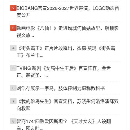
BIGBANG官宣2026-2027世界巡演，LOGO动态首
2
度公开
动画电影《八仙！》走进增城何仙姑故里，解锁影
3
视文旅...
《街头霸王》正片片段释出，杰森·莫玛《街头霸
4
王》布兰卡...
TVING 新剧《女高中生王后》官宣阵容，金世
5
正、裴贤圣、...
刘浩存展示一字马，肢体控制力堪称教科书
6
《我的鸵鸟先生》官宣定档，苏晓彤何洛洛演绎双
7
向救赎
智商174“四败爱因斯坦”？《天才女友》人设翻
8
车，网友吐...