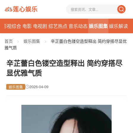
莲心娱乐
态
影视综合
电影
电视剧
综艺热点
音乐动态
娱乐图集
娱乐解读
首页
>
娱乐图集
>
辛芷蕾白色镂空造型释出 简约穿搭尽显优
雅气质
辛芷蕾白色镂空造型释出 简约穿搭尽
显优雅气质
2026-04-09
娱乐图集