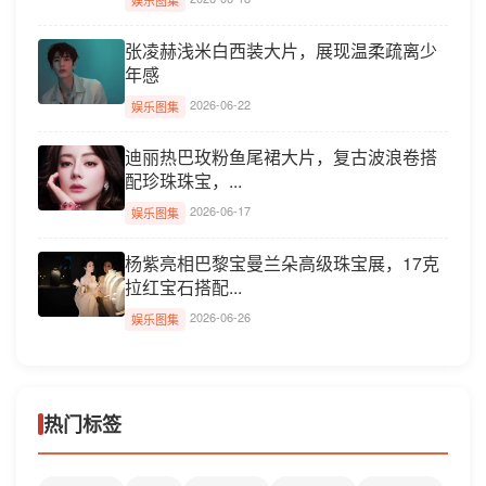
娱乐图集
张凌赫浅米白西装大片，展现温柔疏离少
年感
2026-06-22
娱乐图集
迪丽热巴玫粉鱼尾裙大片，复古波浪卷搭
配珍珠珠宝，...
2026-06-17
娱乐图集
杨紫亮相巴黎宝曼兰朵高级珠宝展，17克
拉红宝石搭配...
2026-06-26
娱乐图集
热门标签