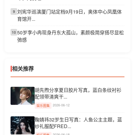
刘宪华巡演厦门站定档9月19日，奥体中心凤凰体
9
育馆开...
50岁李小冉现身丹东大孤山，素颜极简穿搭尽显松
10
弛感
相关推荐
胡先煦分享夏日胶片写真，蓝白条纹衬衫
配领带清爽干...
2026-06-12
娱乐图集
鞠婧祎32岁生日写真：人鱼公主主题，蓝
纱礼服配FRED...
2026-06-18