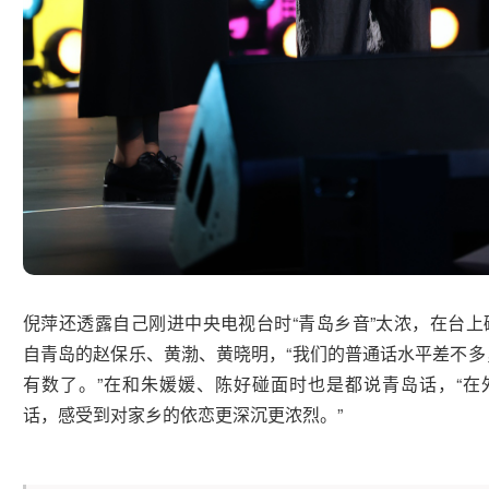
倪萍还透露自己刚进中央电视台时“青岛乡音”太浓，在台上
自青岛的赵保乐、黄渤、黄晓明，“我们的普通话水平差不多
有数了。”在和朱媛媛、陈好碰面时也是都说青岛话，“在
话，感受到对家乡的依恋更深沉更浓烈。”