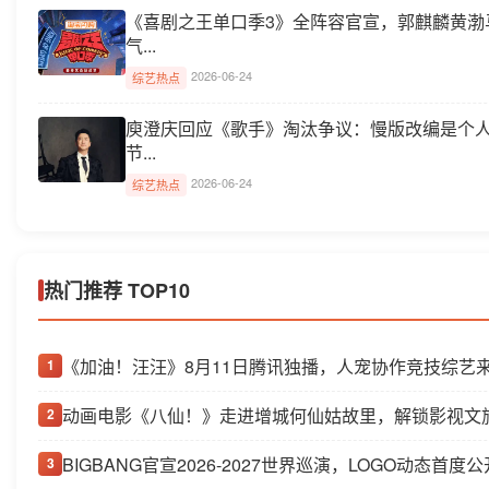
《喜剧之王单口季3》全阵容官宣，郭麒麟黄渤
气...
2026-06-24
综艺热点
庾澄庆回应《歌手》淘汰争议：慢版改编是个
节...
2026-06-24
综艺热点
热门推荐 TOP10
《加油！汪汪》8月11日腾讯独播，人宠协作竞技综艺
1
动画电影《八仙！》走进增城何仙姑故里，解锁影视文旅.
2
BIGBANG官宣2026-2027世界巡演，LOGO动态首度公
3