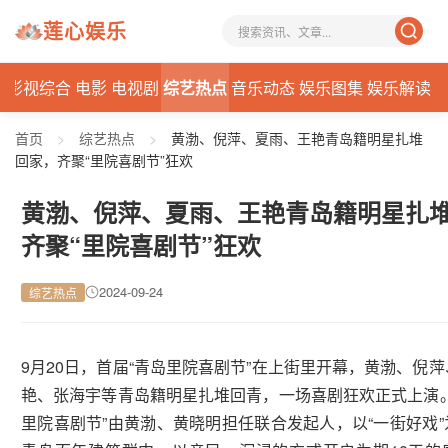
莲心娱乐
态
影视综合
电影
电视剧
综艺热点
音乐动态
娱乐图集
娱乐解读
首页
>
综艺热点
>
黄渤、倪萍、夏雨、王艳青岛籍明星扎堆
回家，齐聚“里院喜剧节”狂欢
黄渤、倪萍、夏雨、王艳青岛籍明星扎
齐聚“里院喜剧节”狂欢
2024-09-24
综艺热点
9月20日，首届“青岛里院喜剧节”在上街里开幕，黄渤、倪
艳、张海宇等青岛籍明星扎堆回青，一场喜剧狂欢正式上演。
里院喜剧节”由黄渤、黄晓明担任联合发起人，以“一街好戏