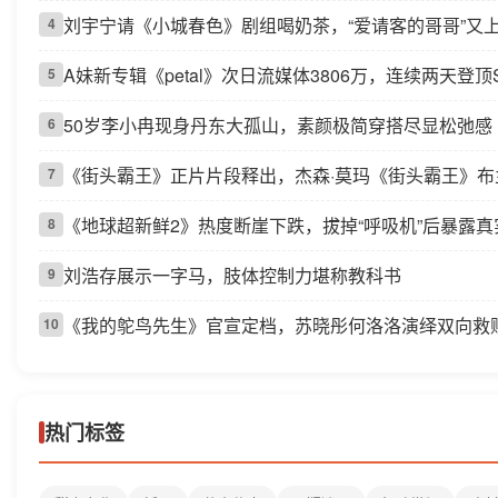
刘宇宁请《小城春色》剧组喝奶茶，“爱请客的哥哥”又上.
4
A妹新专辑《petal》次日流媒体3806万，连续两天登顶Sp
5
50岁李小冉现身丹东大孤山，素颜极简穿搭尽显松弛感
6
《街头霸王》正片片段释出，杰森·莫玛《街头霸王》布兰卡
7
《地球超新鲜2》热度断崖下跌，拔掉“呼吸机”后暴露真实.
8
刘浩存展示一字马，肢体控制力堪称教科书
9
《我的鸵鸟先生》官宣定档，苏晓彤何洛洛演绎双向救
10
热门标签